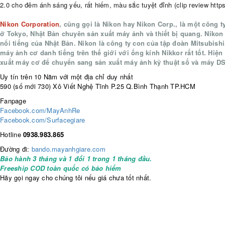
2.0 cho đêm ánh sáng yếu, rất hiếm, màu sắc tuyệt đỉnh (clip review http
Nikon Corporation
, cũng gọi là Nikon hay Nikon Corp., là một công t
ở Tokyo, Nhật Bản chuyên sản xuất máy ảnh và thiết bị quang. Nikon
nổi tiếng của Nhật Bản. Nikon là công ty con của tập đoàn Mitsubishi
máy ảnh cơ danh tiếng trên thế giới với ống kính Nikkor rất tốt. Hiệ
xuất máy cơ để chuyển sang sản xuất máy ảnh kỹ thuật số và máy D
Uy tín trên 10 Năm với một địa chỉ duy nhất
590 (số mới 730) Xô Viết Nghệ Tĩnh P.25 Q.Bình Thạnh TP.HCM
Fanpage
Facebook.com/MayAnhRe
Facebook.com/Surfacegiare
Hotline
0938.983.865
Đường đi:
bando.mayanhgiare.com
Bảo hành 3 tháng và 1 đổi 1 trong 1 tháng đầu.
Freeship COD toàn quốc có bảo hiểm
Hãy gọi ngay cho chúng tôi nếu giá chưa tốt nhất.