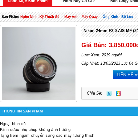
Danh Mục Sản Phẩm
Hôm Nay Có Gì?
Bán Chạy Nhấ
Sản Phẩm:
Nghe Nhìn, Kỹ Thuật Số
-
Máy Ảnh - Máy Quay
-
Ống Kính - Bộ Lọc
Nikon 24mm F2.0 AIS MF (24 
Giá Bán: 3,850,000
Lượt Xem: 2019 người
Cập Nhật: 13/03/2023 Lúc 04 G
LIÊN HỆ 
Chia Sẽ:
THÔNG TIN SẢN PHẨM
Ngoại hình cũ
Kính xước nhẹ chụp không ảnh hưởng
Tặng kèm ngàm chuyển sang các máy tương thích