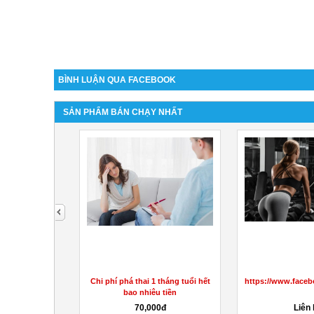
BÌNH LUẬN QUA FACEBOOK
SẢN PHẨM BÁN CHẠY NHẤT
next
ies NZ (2023)
Chi phí phá thai 1 tháng tuổi hết
https://www.face
It Really...
bao nhiêu tiền
hệ
70,000đ
Liên