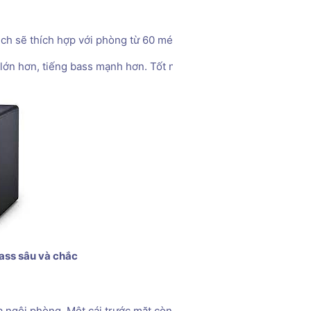
ch sẽ thích hợp với phòng từ 60 mét khối và có diện tích là 6m 
n hơn, tiếng bass mạnh hơn. Tốt nhất bạn hãy dùng 2 loa sub. 
ass sâu và chắc
a ngôi phòng. Một cái trước mặt còn một chiếc trên lưng. Với sub 