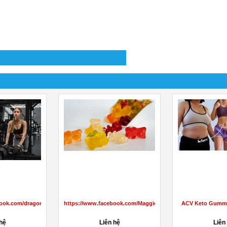
book.com/dragonsdenketogummiesreviewuk/
https://www.facebook.com/MaggieBeerGummiesAustralia/
ACV Keto Gummi
 hệ
Liên hệ
Liên