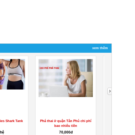
xem thêm
es Shark Tank
Phá thai ở quận Tân Phú chi phí
Hyperbolic Stre
bao nhiêu tiền
(ALEX LARSSONS
 hệ
70,000đ
8