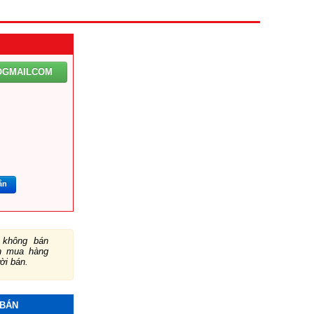
IOGMAILCOM
ắn
không bán
ch mua hàng
ười bán.
 loa sub? .
 BÁN