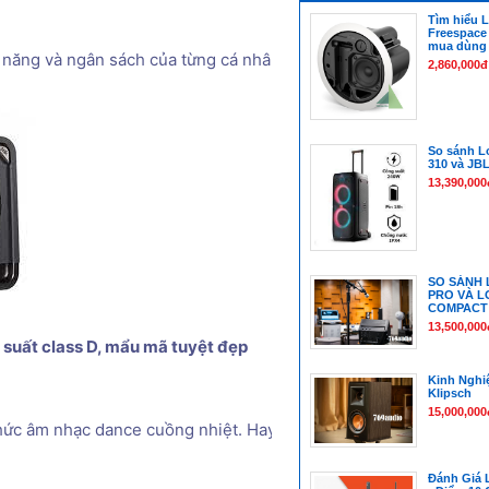
Tìm hiểu 
Freespace
mua dùng
hả năng và ngân sách của từng cá nhân. Để lựa chọn sử dụng loa 
2,860,000đ
So sánh L
310 và JBL
13,390,000
SO SÁNH 
PRO VÀ L
COMPACT
13,500,000
suất class D, mẩu mã tuyệt đẹp
Kinh Nghi
Klipsch
15,000,000
ức âm nhạc dance cuồng nhiệt. Hay muốn thưởng thức nhạc với âm
Đánh Giá 