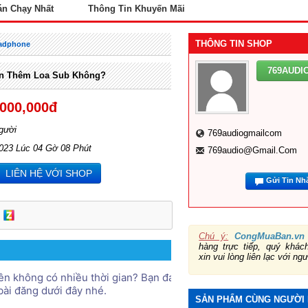
án Chạy Nhất
Thông Tin Khuyến Mãi
THÔNG TIN SHOP
eadphone
769AUD
ần Thêm Loa Sub Không?
,000,000đ
gười
769audiogmailcom
2023 Lúc 04 Gờ 08 Phút
769audio@gmail.com
LIÊN HỆ VỚI SHOP
Gửi Tin Nh
Chú ý:
CongMuaBan.vn
hàng trực tiếp, quý khá
xin vui lòng liên lạc với ng
n không có nhiều thời gian? Bạn đang xem xét khi nào cần thêm
bài đăng dưới đây nhé. 
SẢN PHẨM CÙNG NGƯỜI