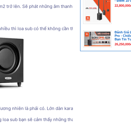
- Điểm 10
m2 trở lên. Sẽ phát những âm thanh ấm và sinh động, trải rộng t
22,800,000
iều thì loa sub có thể không cần thiết. 
Đánh Giá 
Pro - Chiế
Bạn Tin T
26,250,000
ương nhiên là phải có. Lớn dàn karaoke nhà khi đó cần thêm loa 
loa sub bạn sẽ cảm thấy những thay đổi rõ ràng. Chúng có độ kh