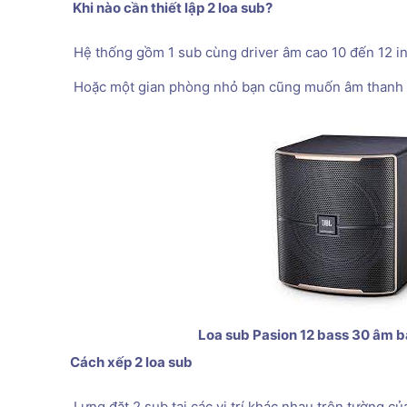
 Khi nào cần thiết lập 2 loa sub? 
 Hệ thống gồm 1 sub cùng driver âm cao 10 đến 12 in
 Hoặc một gian phòng nhỏ bạn cũng muốn âm thanh lớ
 Loa sub Pasion 12 bass 30 âm b
Cách xếp 2 loa sub 
 Lưng đặt 2 sub tại các vị trí khác nhau trên tường củ