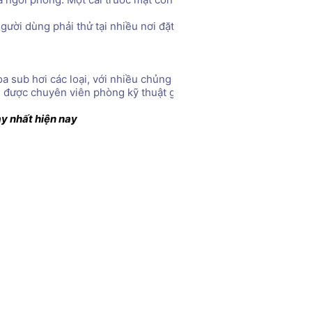
ười dùng phải thử tại nhiều nơi đặt loa khác nhau. Khi bạn đặt
oa sub hơi các loại, với nhiều chủng loại cùng giá. hãy liên hệ t
 được chuyên viên phòng kỹ thuật giải đáp. 
y nhất hiện nay