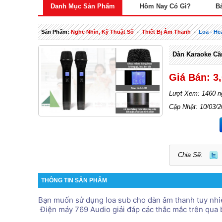
Danh Mục Sản Phẩm
Hôm Nay Có Gì?
B
Sản Phẩm:
Nghe Nhìn, Kỹ Thuật Số
-
Thiết Bị Âm Thanh
-
Loa - H
Dàn Karaoke C
Giá Bán: 3
Lượt Xem: 1460 n
Cập Nhật: 10/03/
Chia Sẽ:
THÔNG TIN SẢN PHẨM
Bạn muốn sử dụng loa sub cho dàn âm thanh tuy nhiê
 Điện máy 769 Audio giải đáp các thắc mắc trên qua 