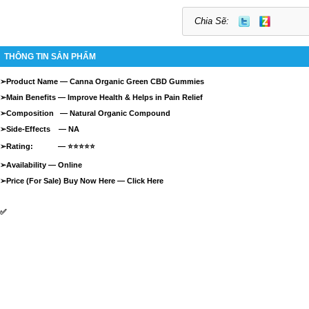
Chia Sẽ:
THÔNG TIN SẢN PHẨM
➢
Product Name —
Canna Organic Green CBD Gummies
➢
Main Benefits — Improve Health & Helps in Pain Relief
➢
Composition — Natural Organic Compound
➢
Side-Effects — NA
➢
Rating: —
⭐⭐⭐⭐⭐
➢
Availability —
Online
➢
Price (For Sale) Buy Now Here —
Click Here
✅