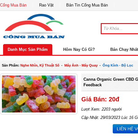
Cổng Mua Bán
Rao Vặt
Bản Tin Cổng Mua Bán
Danh Mục Sản Phẩm
Hôm Nay Có Gì?
Bán Chạy Nhấ
Sản Phẩm:
Nghe Nhìn, Kỹ Thuật Số
-
Máy Ảnh - Máy Quay
-
Ống Kính - Bộ Lọc
Canna Organic Green CBD 
Feedback
Giá Bán: 20đ
Lượt Xem: 2203 người
Cập Nhật: 29/03/2023 Lúc 16 G
LIÊN HỆ 