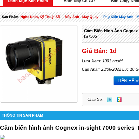
Danh Mục Sản Phẩm
Hôm Nay Có Gì?
Bán Chạy Nhấ
Sản Phẩm:
Nghe Nhìn, Kỹ Thuật Số
-
Máy Ảnh - Máy Quay
-
Phụ Kiện Máy Ảnh - 
Cảm Biến Hình Ảnh Cognex I
IS7505
Giá Bán: 1đ
Lượt Xem: 1091 người
Cập Nhật: 23/06/2022 Lúc 10 G
LIÊN HỆ 
Chia Sẽ:
THÔNG TIN SẢN PHẨM
Cảm biến hình ảnh Cognex in-sight 7000 series 