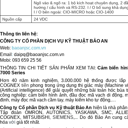
Ngõ vào & ngõ ra: 1 bộ kích hoạt chuyên dụng, 2 đầ
hướng / cấu hình và RS-232. I / O bổ sung khả dụ
I / O bên ngoài: CIO-MICRO hoặc CIO-1400
Nguồn cấp
24 VDC
Thông tin liên hệ:
CÔNG TY CỔ PHẦN DỊCH VỤ KỸ THUẬT BẢO AN
Web:
baoanjsc.com.vn
Email
:
daipq@baoanjsc.com.vn
Mobi: 093 659 25 56
THÔNG TIN CHI TIẾT SẢN PHẨM XEM TẠI:
Cảm biến hìn
7000 Series
Hơn 40 năm kinh nghiệm, 3.000.000 hệ thống được lắp đặ
COGNEX
tiên
phong trong ứng dụng
thị giác máy (
Machine vi
(
Artificial intelligence
)
để giải quyết những bài toán hóc búa 
công nghiệp:
cảm biến hình ảnh
,
đầu đọc mã vạch di động
,
m
định
,
máy đọc mã vạch cầm tay
,
máy kiểm kho tự động
,…
Công ty Cổ phần Dịch vụ Kỹ thuật Bảo An
hiện là nhà phân
Tập đoàn
OMRON
,
AUTONICS
,
YASKAWA
,
SMC
,
ALLI
COGNEX
,
MITSUBISHI
, SIEMENS,..
.
Do đó Bảo An
cung
c
hóa
với
giá tốt nhất
.