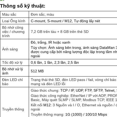
Thông số kỹ thuật:
Màu sắc
Đơn sắc, màu
Loại Ống kính
C-mount, S-mount / M12, Tự động lấy nét
Bộ nhớ công
việc / chương
7,2 GB trên tàu + 8 GB trên thẻ SD
trình
Đỏ, trắng, IR hoặc xanh
Tùy chọn: Ánh sáng bên trong, ánh sáng DataMan 
Ánh sáng
được cung cấp bởi năng lượng độc lập trong tầm n
ngoài
Tốc độ xử lý
0,6 lần, 1 lần, 2,3 lần, 2,5 lần
Bộ nhớ xử lý
512 MB
ảnh
Đèn LED chỉ
Trạng thái thẻ SD, đèn LED pass / fail, vòng chỉ b
báo
mạng và đèn LED lỗi
Giao thức chung:
TCP / IP, UDP, FTP, SFTP, Telnet
Giao thức công nghiệp: EtherNet / IP với AOP, PROF
Basic, Máy quét SLMP / SLMP, Modbus TCP, IEEE 
Kết nối
M12:
3 Nguồn và I / O, Ethernet và nguồn / 
Truyền thông
ngoài
Truyền thông mạng:
1G (1000) / 100/10 Mbps