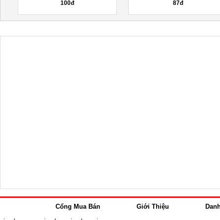
100đ
87đ
Cổng Mua Bán
Giới Thiệu
Dan