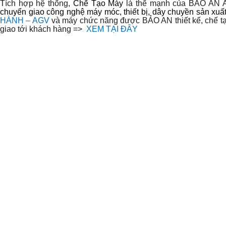
Tích hợp hệ thống,
Chế Tạo Máy
là thế mạnh của BẢO AN
chuyển giao công nghệ máy móc, thiết bị, dây chuyền sản xuấ
HÀNH
–
AGV
và
máy chức năng được BẢO AN thiết kế, chế t
giao tới khách hàng
=>
XEM TẠI ĐÂY