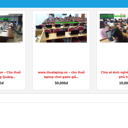
ắc Giang giá rẻ
Letitia Dean Keto Gummies UK
https://www.fac
023
[2023 Scam Warning] Active...
00đ
100đ
Liên