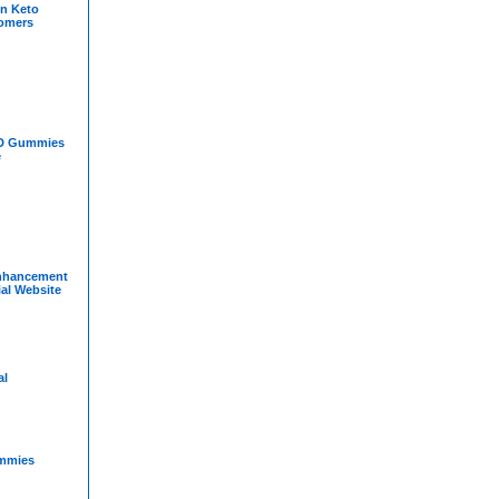
on Keto
omers
BD Gummies
e
nhancement
al Website
al
mmies