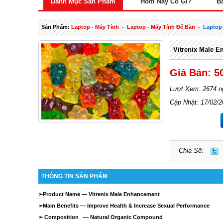
Danh Mục Sản Phẩm
Hôm Nay Có Gì?
B
Sản Phẩm:
Laptop - Máy Tính
-
Laptop - Máy Tính Để Bàn
-
Laptop
Vitrenix Male E
Giá Bán: 5
Lượt Xem: 2674 n
Cập Nhật: 17/02/
Chia Sẽ:
THÔNG TIN SẢN PHẨM
➢
Product Name —
Vitrenix Male Enhancement
➢
Main Benefits — Improve Health & Increase Sexual Performance
➢
Composition — Natural Organic Compound