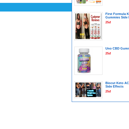
First Formula 
Gummies Side 
25đ
Uno CBD Gumm
25đ
Biocut Keto A
Side Effects
25đ