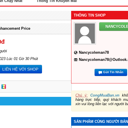
án Chạy Nhất
Thông Tin Khuyến Mãi
THÔNG TIN SHOP
NANCYCOL
nhancement Price
0đ
gười
Nancycoleman78
2023 Lúc 01 Gờ 30 Phút
Nancycoleman78@outlook
LIÊN HỆ VỚI SHOP
Gửi Tin Nhắn
Chú ý:
CongMuaBan.vn
khô
hàng trực tiếp, quý khách m
xin vui lòng liên lạc với người b
SẢN PHẨM CÙNG NGƯỜI BÁ