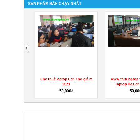
SẢN PHẨM BÁN CHẠY NHẤT
next
vn – cho thuê
Chia sẻ kinh nghiệm thuê laptop
Cho thuê laptop B
ame giá...
phù hợp
năm 2
0đ
10,000đ
50,0