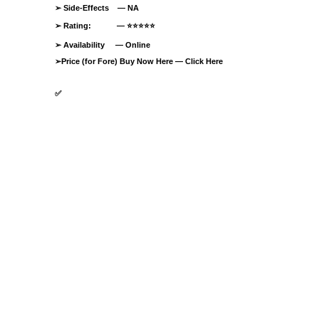
➢
Side-Effects — NA
➢
Rating: —
⭐⭐⭐⭐⭐
➢
Availability —
Online
➢
Price (for Fore) Buy Now Here —
Click Here
✅