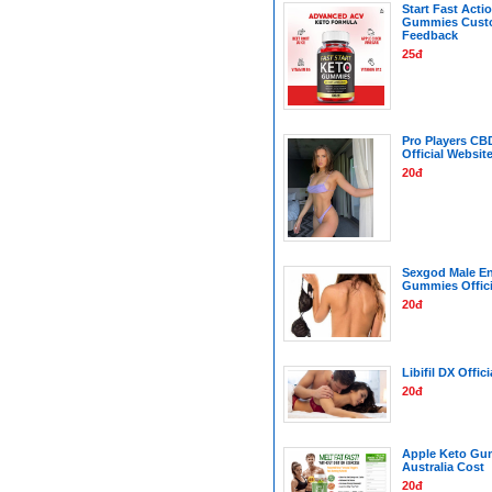
Start Fast Acti
Gummies Cust
Feedback
25đ
Pro Players C
Official Websit
20đ
Sexgod Male E
Gummies Offici
20đ
Libifil DX Offici
20đ
Apple Keto Gu
Australia Cost
20đ