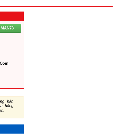
EMAN78
.com
ng bán
ua hàng
án.
N