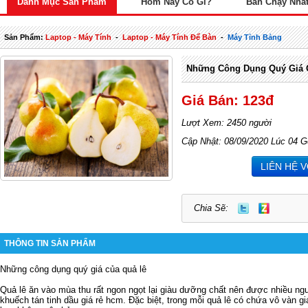
Danh Mục Sản Phẩm
Hôm Nay Có Gì?
Bán Chạy Nhấ
Sản Phẩm:
Laptop - Máy Tính
-
Laptop - Máy Tính Để Bàn
-
Máy Tỉnh Bảng
Những Công Dụng Quý Giá 
Giá Bán: 123đ
Lượt Xem: 2450 người
Cập Nhật: 08/09/2020 Lúc 04 G
LIÊN HỆ 
Chia Sẽ:
THÔNG TIN SẢN PHẨM
Những công dụng quý giá của quả lê
Quả lê ăn vào mùa thu rất ngon ngọt lại giàu dưỡng chất nên được nhiều n
khuếch tán tinh dầu giá rẻ hcm
. Đặc biệt, trong mỗi quả lê có chứa vô vàn gi