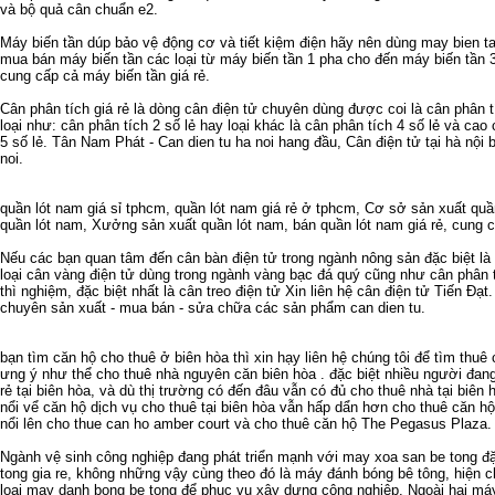
và
bộ quả cân chuẩn e2
.
Máy biến tần
dúp bảo vệ động cơ và tiết kiệm điện hãy nên dùng
may bien t
mua bán máy biến tần
các loại từ
máy biến tần 1 pha
cho đến
máy biến tần 
cung cấp cả
máy biến tần giá rẻ
.
Cân phân tích giá rẻ
là dòng cân điện tử chuyên dùng được coi là
cân phân t
loại như:
cân phân tích 2 số lẻ
hay loại khác là
cân phân tích 4 số lẻ
và cao c
5 số lẻ
. Tân Nam Phát -
Can dien tu ha noi
hang đầu,
Cân điện tử tại hà nội
b
noi
.
quần lót nam giá sỉ tphcm
,
quần lót nam giá rẻ ở tphcm
,
Cơ sở sản xuất quầ
quần lót nam
,
Xưởng sản xuất quần lót nam
,
bán quần lót nam giá rẻ
,
cung c
Nếu các bạn quan tâm đến
cân bàn điện tử
trong ngành nông sản đặc biệt là
loại
cân vàng điện tử
dùng trong ngành vàng bạc đá quý cũng như
cân phân 
thì nghiệm, đặc biệt nhất là
cân treo điện tử
Xin liên hệ
cân điện tử
Tiến Đạt.
chuyên sản xuất - mua bán - sửa chữa các sản phẩm
can dien tu
.
bạn tìm
căn hộ cho thuê ở biên hòa
thì xin hạy liên hệ chúng tôi để tìm
thuê 
ưng ý như thể
cho thuê nhà nguyên căn biên hòa
. đặc biệt nhiều người đan
rẻ tại biên hòa
, và dù thị trường có đến đâu vẫn có đủ
cho thuê nhà tại biên 
nổi vể
căn hộ dịch vụ cho thuê tại biên hòa
vẫn hấp dẩn hơn
cho thuê căn hộ
nổi lên
cho thue can ho amber court
và
cho thuê căn hộ The Pegasus Plaza
.
Ngành vệ sinh công nghiệp đang phát triển mạnh với
may xoa san be tong
đặ
tong gia re
, không những vậy cùng theo đó là
máy đánh bóng bê tông
, hiện 
loại
may danh bong be tong
để phục vụ xây dựng công nghiệp. Ngoài hai má