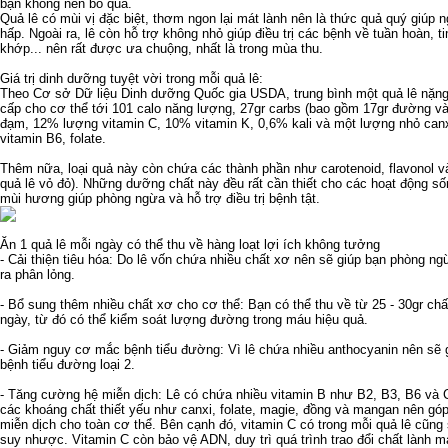
bạn không nên bỏ qua.
Quả lê có mùi vị đặc biệt, thơm ngon lại mát lành nên là thức quả quý giúp
hấp. Ngoài ra, lê còn hỗ trợ không nhỏ giúp điều trị các bệnh về tuần hoàn, 
khớp... nên rất được ưa chuộng, nhất là trong mùa thu.
Giá trị dinh dưỡng tuyệt vời trong mỗi quả lê:
Theo Cơ sở Dữ liệu Dinh dưỡng Quốc gia USDA, trung bình một quả lê nặng
cấp cho cơ thể tới 101 calo năng lượng, 27gr carbs (bao gồm 17gr đường và
đạm, 12% lượng vitamin C, 10% vitamin K, 0,6% kali và một lượng nhỏ canxi,
vitamin B6, folate.
Thêm nữa, loại quả này còn chứa các thành phần như carotenoid, flavonol v
quả lê vỏ đỏ). Những dưỡng chất này đều rất cần thiết cho các hoạt động s
mùi hương
giúp phòng ngừa và hỗ trợ điều trị bệnh tật.
Ăn 1 quả lê mỗi ngày có thể thu về hàng loạt lợi ích không tưởng
- Cải thiện tiêu hóa: Do lê vốn chứa nhiều chất xơ nên sẽ giúp bạn phòng ngừa
ra phân lỏng.
- Bổ sung thêm nhiều chất xơ cho cơ thể: Bạn có thể thu về từ 25 - 30gr chấ
ngày, từ đó có thể kiểm soát lượng đường trong máu hiệu quả.
- Giảm nguy cơ mắc bệnh tiểu đường: Vì lê chứa nhiều anthocyanin nên sẽ
bệnh tiểu đường loại 2.
- Tăng cường hệ miễn dịch: Lê có chứa nhiều vitamin B như B2, B3, B6 và C,
các khoáng chất thiết yếu như canxi, folate, magie, đồng và mangan nên gó
miễn dịch cho toàn cơ thể. Bên cạnh đó, vitamin C có trong mỗi quả lê cũng
suy nhược. Vitamin C còn bảo vệ ADN, duy trì quá trình trao đổi chất lành m