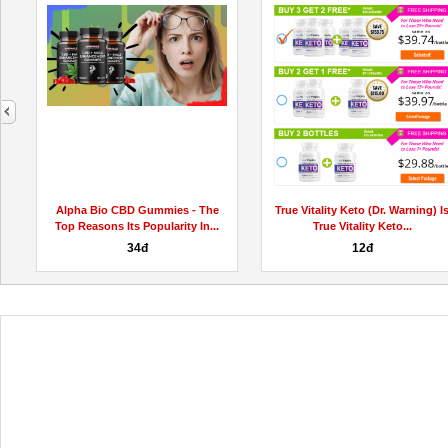
next
Alpha Bio CBD Gummies - The
True Vitality Keto (Dr. Warning) I
Top Reasons Its Popularity In...
True Vitality Keto...
34đ
12đ