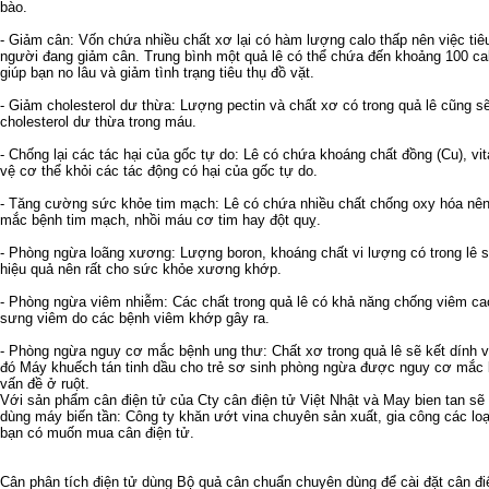
bào.
- Giảm cân: Vốn chứa nhiều chất xơ lại có hàm lượng calo thấp nên việc tiêu
người đang giảm cân. Trung bình một quả lê có thể chứa đến khoảng 100 ca
giúp bạn no lâu và giảm tình trạng tiêu thụ đồ vặt.
- Giảm cholesterol dư thừa: Lượng pectin và chất xơ có trong quả lê cũng 
cholesterol dư thừa trong máu.
- Chống lại các tác hại của gốc tự do: Lê có chứa khoáng chất đồng (Cu), vi
vệ cơ thể khỏi các tác động có hại của gốc tự do.
- Tăng cường sức khỏe tim mạch: Lê có chứa nhiều chất chống oxy hóa nên
mắc bệnh tim mạch, nhồi máu cơ tim hay đột quỵ.
- Phòng ngừa loãng xương: Lượng boron, khoáng chất vi lượng có trong lê s
hiệu quả nên rất cho sức khỏe xương khớp.
- Phòng ngừa viêm nhiễm: Các chất trong quả lê có khả năng chống viêm ca
sưng viêm do các bệnh viêm khớp gây ra.
- Phòng ngừa nguy cơ mắc bệnh ung thư: Chất xơ trong quả lê sẽ kết dính v
đó
Máy khuếch tán tinh dầu cho trẻ sơ sinh
phòng ngừa được nguy cơ mắc bệ
vấn đề ở ruột.
Với sản phẩm
cân điện tử
của Cty
cân điện tử
Việt Nhật và
May bien tan
sẽ 
dùng
máy biến tần
: Công ty
khăn ướt vina
chuyên sản xuất, gia công các lo
bạn có muốn mua
cân điện tử
.
Cân phân tích điện tử
dùng
Bộ quả cân chuẩn
chuyên dùng để cài đặt cân đi