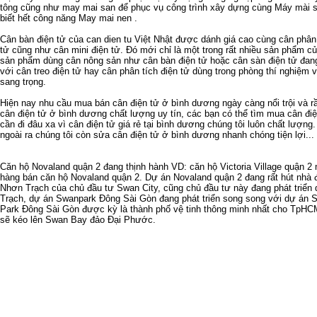
tông
cũng như
may mai san
để phục vụ công trình xây dựng cùng
Máy mài s
biết hết công năng
May mai nen
.
Cân bàn điện tử
của
can dien tu
Việt Nhật được dánh giá cao cùng
cân phân 
tử
cũng như
cân mini điện tử
. Đó mới chỉ là một trong rất nhiều sản phẩm c
sản phẩm dùng cân nông sản như
cân bàn điện tử
hoặc
cân sàn điện tử
đang
với
cân treo điện tử
hay
cân phân tích điện tử
dùng trong phòng thí nghiệm 
sang trọng.
Hiện nay nhu cầu
mua bán cân điện tử ở bình dương
ngày càng nổi trội và 
cân điện tử ở bình dương
chất lượng uy tín, các bạn có thể tìm mua
cân đi
cần đi đâu xa vì
cân điện tử giá rẻ tại bình dương
chúng tôi luôn chất lượng
ngoài ra chúng tôi còn
sửa cân điện tử ở bình dương
nhanh chóng tiện lợi...
Căn hộ Novaland quận 2
đang thịnh hành VD:
căn hộ Victoria Village quận 2
m
hàng
bán căn hộ Novaland quận 2
.
Dự án Novaland quận 2
đang rất hút nhà
Nhơn Trạch
của chủ đầu tư Swan City, cũng chủ đầu tư này đang phát triển
Trạch
,
dự án Swanpark Đông Sài Gòn
đang phát triển song song với
dự án 
Park Đông Sài Gòn
được kỳ là thành phố vệ tinh thông minh nhất cho TpHC
sẽ kéo lên
Swan Bay đảo Đại Phước
.