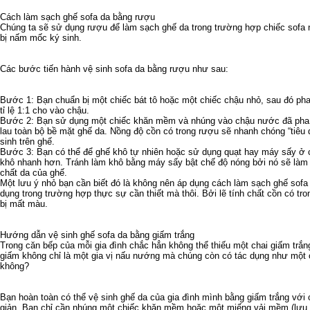
Cách làm sạch ghế sofa da bằng rượu
Chúng ta sẽ sử dụng rượu để làm sạch ghế da trong trường hợp chiếc sofa n
bị nấm mốc ký sinh.
Các bước tiến hành vệ sinh sofa da bằng rượu như sau:
Bước 1: Bạn chuẩn bị một chiếc bát tô hoặc một chiếc chậu nhỏ, sau đó ph
tỉ lệ 1:1 cho vào chậu.
Bước 2: Bạn sử dụng một chiếc khăn mềm và nhúng vào chậu nước đã pha r
lau toàn bộ bề mặt ghế da. Nồng độ cồn có trong rượu sẽ nhanh chóng “tiêu 
sinh trên ghế.
Bước 3: Bạn có thể để ghế khô tự nhiên hoặc sử dụng quạt hay máy sấy ở 
khô nhanh hơn. Tránh làm khô bằng máy sấy bật chế độ nóng bởi nó sẽ làm 
chất da của ghế.
Một lưu ý nhỏ bạn cần biết đó là không nên áp dụng cách làm sạch ghế sofa
dụng trong trường hợp thực sự cần thiết mà thôi. Bởi lẽ tính chất cồn có tr
bị mất màu.
Hướng dẫn vệ sinh ghế sofa da bằng giấm trắng
Trong căn bếp của mỗi gia đình chắc hẳn không thể thiếu một chai giấm trắng
giấm không chỉ là một gia vị nấu nướng mà chúng còn có tác dụng như một 
không?
Bạn hoàn toàn có thể vệ sinh ghế da của gia đình mình bằng giấm trắng với
giản. Bạn chỉ cần nhúng một chiếc khăn mềm hoặc một miếng vải mềm (lưu ý