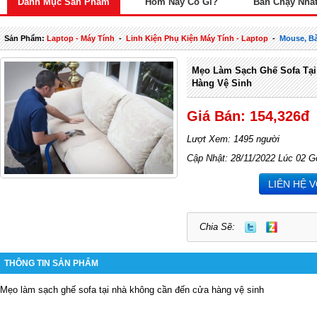
Danh Mục Sản Phẩm
Hôm Nay Có Gì?
Bán Chạy Nhấ
Sản Phẩm:
Laptop - Máy Tính
-
Linh Kiện Phụ Kiện Máy Tính - Laptop
-
Mouse, Bà
Mẹo Làm Sạch Ghế Sofa Tạ
Hàng Vệ Sinh
Giá Bán: 154,326đ
Lượt Xem: 1495 người
Cập Nhật: 28/11/2022 Lúc 02 G
LIÊN HỆ 
Chia Sẽ:
THÔNG TIN SẢN PHẨM
Mẹo làm sạch ghế sofa tại nhà không cần đến cửa hàng vệ sinh