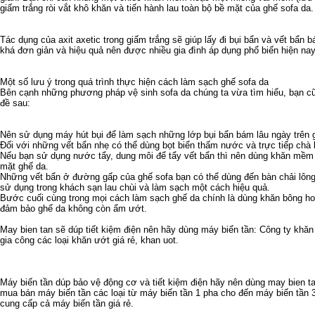
giấm trắng ròi vắt khô khăn và tiến hành lau toàn bộ bề mặt của ghế sofa da.
Tác dụng của axit axetic trong giấm trắng sẽ giúp lấy đi bụi bẩn và vết bẩn 
khá đơn giản và hiệu quả nên được nhiều gia đình áp dụng phổ biến hiện nay
Một số lưu ý trong quá trình thực hiện cách làm sạch ghế sofa da
Bên cạnh những phương pháp vệ sinh sofa da chúng ta vừa tìm hiểu, bạn c
đề sau:
Nên sử dụng máy hút bụi để làm sạch những lớp bụi bẩn bám lâu ngày trên 
Đối với những vết bẩn nhẹ có thể dùng bọt biển thấm nước và trực tiếp chà
Nếu bạn sử dụng nước tẩy, dung môi để tẩy vết bẩn thì nên dùng khăn mềm 
mặt ghế da.
Những vết bẩn ở đường gấp của ghế sofa bạn có thể dùng đến bàn chải lôn
sử dụng trong khách sạn
lau chùi và làm sạch một cách hiệu quả.
Bước cuối cùng trong mọi cách làm sạch ghế da chính là dùng khăn bông h
đảm bảo ghế da không còn ẩm ướt.
May bien tan
sẽ dúp tiết kiệm điện nên hãy dùng
máy biến tần
: Công ty
khăn
gia công các loại
khăn ướt giá rẻ
,
khan uot
.
Máy biến tần
dúp bảo vệ động cơ và tiết kiệm điện hãy nên dùng
may bien t
mua bán máy biến tần
các loại từ
máy biến tần 1 pha
cho đến
máy biến tần 
cung cấp cả
máy biến tần giá rẻ
.