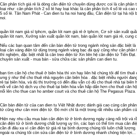
Cân phân tích giá rẻ
là dòng cân điện tử chuyên dùng được coi là
cân phân t
loại như:
cân phân tích 2 số lẻ
hay loại khác là
cân phân tích 4 số lẻ
và cao c
5 số lẻ
. Tân Nam Phát -
Can dien tu ha noi
hang đầu,
Cân điện tử tại hà nội
b
noi
.
quần lót nam giá sỉ tphcm
,
quần lót nam giá rẻ ở tphcm
,
Cơ sở sản xuất quầ
quần lót nam
,
Xưởng sản xuất quần lót nam
,
bán quần lót nam giá rẻ
,
cung c
Nếu các bạn quan tâm đến
cân bàn điện tử
trong ngành nông sản đặc biệt là
loại
cân vàng điện tử
dùng trong ngành vàng bạc đá quý cũng như
cân phân 
thì nghiệm, đặc biệt nhất là
cân treo điện tử
Xin liên hệ
cân điện tử
Tiến Đạt.
chuyên sản xuất - mua bán - sửa chữa các sản phẩm
can dien tu
.
bạn tìm
căn hộ cho thuê ở biên hòa
thì xin hạy liên hệ chúng tôi để tìm
thuê 
ưng ý như thể
cho thuê nhà nguyên căn biên hòa
. đặc biệt nhiều người đan
rẻ tại biên hòa
, và dù thị trường có đến đâu vẫn có đủ
cho thuê nhà tại biên 
nổi vể
căn hộ dịch vụ cho thuê tại biên hòa
vẫn hấp dẩn hơn
cho thuê căn hộ
nổi lên
cho thue can ho amber court
và
cho thuê căn hộ The Pegasus Plaza
.
Cân bàn điện tử
của
can dien tu
Việt Nhật được dánh giá cao cùng
cân phân 
tử
cũng như
cân mini điện tử
. Đó mới chỉ là một trong rất nhiều sản phẩm c
Hiện nay nhu cầu
mua bán cân điện tử ở bình dương
ngày càng nổi trội và 
cân điện tử ở bình dương
chất lượng uy tín, các bạn có thể tìm mua
cân đi
cần đi đâu xa vì
cân điện tử giá rẻ tại bình dương
chúng tôi luôn chất lượng
ngoài ra chúng tôi còn
sửa cân điện tử ở bình dương
nhanh chóng tiện lợi...