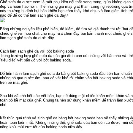
Ghế sofa da được xem là một phụ kiện nội thất sang trọng, giúp không gian 
đẹp và hoàn hảo hơn. Thế nhưng
giá máy giặt thảm công nghiệp
trong quá tr
này thường bị dính bụi bẩn khiến bạn cảm thấy khó chịu và làm giảm tính 
nào để để có thể làm sạch ghế da đây?
Bằng những nguyên liệu phổ biến, dễ kiếm, dễ tìm và giá thành thì rất “hạt d
chiếc ghế với
hóa chất cho máy rửa chén
đầy bụi bẩn thành một chiếc ghế s
làm sạch ghế sofa da dưới đây.
Cách làm sạch ghế da với bột baking soda
Trong trường hợp ghế sofa da của gia đình bạn có những vết bẩn nhỏ và tìn
“tiêu diệt” vết bẩn đó với bột baking soda.
Để tiến hành làm sạch ghế sofa da bằng bột baking soda đầu tiên bạn chuẩ
nhúng nó qua nước ấm, sau đó vắt khô rồi chấm vào bột baking soda và chà
trên bề mặt ghế.
Sau khi đã chà hết các vết bẩn, bạn sẽ dùng một chiếc khăn mềm khác và n
toàn bộ bề mặt của ghế. Chúng ta nên sử dụng khăn mềm để tránh làm xước
nhé.
Kết thúc quá trình vệ sinh ghế da bằng bột baking soda bạn sẽ thấy những 
hoàn toàn biến mất. Không những thế, ghế sofa của bạn còn có được mùi dễ
năng khử mùi cực tốt của baking soda nữa đấy.