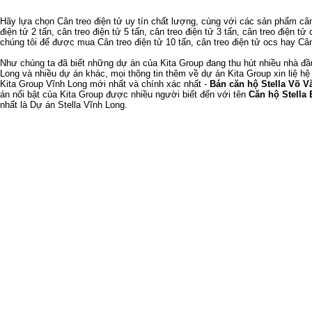
Hãy lựa chọn
Cân treo điện tử
uy tín chất lượng, cùng với các sản phẩm
cân
điện tử 2 tấn
,
cân treo điện tử 5 tấn
,
cân treo điện tử 3 tấn
,
cân treo điện tử 
chúng tôi để được mua
Cân treo điện tử 10 tấn
,
cân treo điện tử ocs
hay
Cân
Như chúng ta đã biết
những dự án của Kita Group
đang thu hút nhiều nhà đ
Long
và nhiều dự án khác, mọi thông tin thêm về
dự án Kita Group
xin liệ hệ
Kita Group Vĩnh Long
mới nhất và chính xác nhất -
Bán căn hộ Stella Võ V
án nổi bật của Kita Group được nhiều người biết đến với tên
Căn hộ Stella 
nhất là
Dự án Stella Vĩnh Long
.