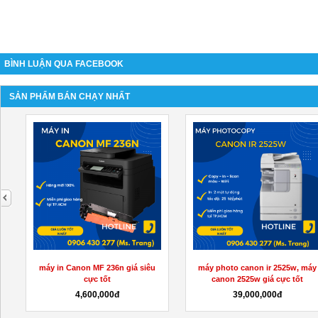
BÌNH LUẬN QUA FACEBOOK
SẢN PHẨM BÁN CHẠY NHẤT
next
máy in Canon MF 236n giá siêu
máy photo canon ir 2525w, máy
cực tốt
canon 2525w giá cực tốt
4,600,000đ
39,000,000đ