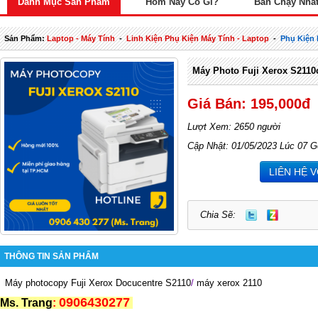
Danh Mục Sản Phẩm
Hôm Nay Có Gì?
Bán Chạy Nhấ
Sản Phẩm:
Laptop - Máy Tính
-
Linh Kiện Phụ Kiện Máy Tính - Laptop
-
Phụ Kiện
Máy Photo Fuji Xerox S2110
Giá Bán: 195,000đ
Lượt Xem: 2650 người
Cập Nhật: 01/05/2023 Lúc 07 G
LIÊN HỆ 
Chia Sẽ:
THÔNG TIN SẢN PHẨM
Máy photocopy Fuji Xerox Docucentre S2110
/
máy xerox 2110
0906430277
Ms. Trang
: