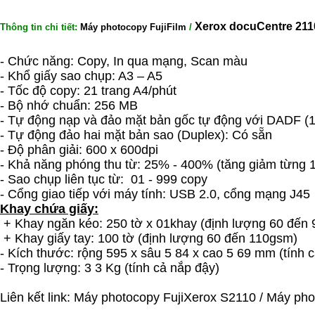
Xerox docuCentre 21
Thông tin chi tiết:
Máy photocopy FujiFilm
/
- Chức năng: Copy, In qua mạng, Scan màu
- Khổ giấy sao chụp: A3 – A5
- Tốc độ copy: 21 trang A4/phút
- Bộ nhớ chuẩn: 256 MB
- Tự động nạp và đảo mặt bản gốc tự động với DADF (1
- Tự động đảo hai mặt bản sao (Duplex): Có sẵn
- Độ phân giải: 600 x 600dpi
- Khả năng phóng thu từ: 25% - 400% (tăng giảm từng 
- Sao chụp liên tục từ: 01 - 999 copy
- Cổng giao tiếp với máy tính: USB 2.0, cổng mạng J45
Khay chứa giấy:
+ Khay ngăn kéo: 250 tờ x 01khay (định lượng 60 đến
+ Khay giấy tay: 100 tờ (định lượng 60 đến 110gsm)
- Kích thước: rộng 595 x sâu 5 84 x cao 5 69 mm (tính 
- Trọng lượng: 3 3 Kg (tính cả nắp đậy)
Liên kết link:
Máy photocopy FujiXerox S2110
/
Máy pho