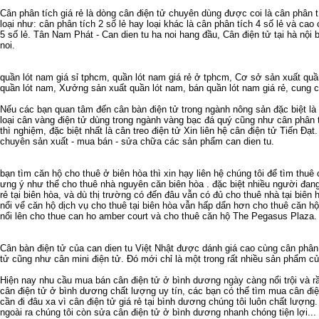
Cân phân tích giá rẻ
là dòng cân điện tử chuyên dùng được coi là
cân phân t
loại như:
cân phân tích 2 số lẻ
hay loại khác là
cân phân tích 4 số lẻ
và cao c
5 số lẻ
. Tân Nam Phát -
Can dien tu ha noi
hang đầu,
Cân điện tử tại hà nội
b
noi
.
quần lót nam giá sỉ tphcm
,
quần lót nam giá rẻ ở tphcm
,
Cơ sở sản xuất quầ
quần lót nam
,
Xưởng sản xuất quần lót nam
,
bán quần lót nam giá rẻ
,
cung c
Nếu các bạn quan tâm đến
cân bàn điện tử
trong ngành nông sản đặc biệt là
loại
cân vàng điện tử
dùng trong ngành vàng bạc đá quý cũng như
cân phân 
thì nghiệm, đặc biệt nhất là
cân treo điện tử
Xin liên hệ
cân điện tử
Tiến Đạt.
chuyên sản xuất - mua bán - sửa chữa các sản phẩm
can dien tu
.
bạn tìm
căn hộ cho thuê ở biên hòa
thì xin hạy liên hệ chúng tôi để tìm
thuê 
ưng ý như thể
cho thuê nhà nguyên căn biên hòa
. đặc biệt nhiều người đan
rẻ tại biên hòa
, và dù thị trường có đến đâu vẫn có đủ
cho thuê nhà tại biên 
nổi vể
căn hộ dịch vụ cho thuê tại biên hòa
vẫn hấp dẩn hơn
cho thuê căn hộ
nổi lên
cho thue can ho amber court
và
cho thuê căn hộ The Pegasus Plaza
.
Cân bàn điện tử
của
can dien tu
Việt Nhật được dánh giá cao cùng
cân phân 
tử
cũng như
cân mini điện tử
. Đó mới chỉ là một trong rất nhiều sản phẩm c
Hiện nay nhu cầu
mua bán cân điện tử ở bình dương
ngày càng nổi trội và 
cân điện tử ở bình dương
chất lượng uy tín, các bạn có thể tìm mua
cân đi
cần đi đâu xa vì
cân điện tử giá rẻ tại bình dương
chúng tôi luôn chất lượng
ngoài ra chúng tôi còn
sửa cân điện tử ở bình dương
nhanh chóng tiện lợi...