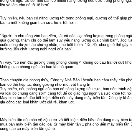
trong khi ngủ. Do đó, nếu bạn có nhiều năng lượng tiêu cực trong phòng ngủ
lên và làm cho nó tồi tệ hơn".
Tuy nhiên, nếu bạn có năng lượng tốt trong phòng ngủ, gương có thể giúp p
tạo ra một không gian tích cực hơn, tốt hơn.
"Người ta cho rằng vào ban đêm, tất cả các loại năng lượng trong phòng ngủ
qua gương, thậm chí có thể làm suy yếu năng lượng của chính bạn", Jod Kap
cuộc sống được cấp chứng nhận, cho biết thêm. "Do đó, chúng có thể gây 
hưởng đến chất lượng nghỉ ngơi của bạn".
Vì vậy, "có nên đặt gương trong phòng không?" không có câu trả lời dứt kho
không gian phòng ngủ của bạn là chủ quan.
Theo chuyên gia phong thủy,
Công ty Nhà Bảo Lộc
nếu bạn cảm thấy căn phò
bạn có thể tiếp tục dùng gương như một vật trang trí.
Tuy nhiên, nếu phòng ngủ của bạn có năng lượng tiêu cực, bạn nên tránh đặ
và loại bỏ chúng càng sớm càng tốt để có giấc ngủ ngon và sức khỏe tốt hơ
May bien tan
sẽ dúp tiết kiệm điện nên hãy dùng
máy biến tần
: Công ty
khăn
gia công các loại
khăn ướt giá rẻ
,
khan uot
.
Máy biến tần
dúp bảo vệ động cơ và tiết kiệm điện hãy nên dùng
may bien t
mua bán máy biến tần
các loại từ
máy biến tần 1 pha
cho đến
máy biến tần 
cung cấp cả
máy biến tần giá rẻ
.