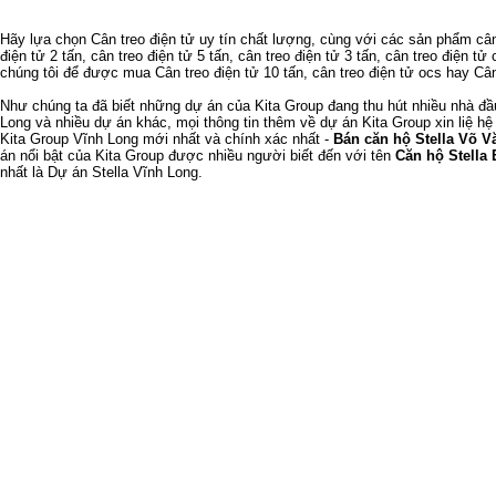
Hãy lựa chọn
Cân treo điện tử
uy tín chất lượng, cùng với các sản phẩm
cân
điện tử 2 tấn
,
cân treo điện tử 5 tấn
,
cân treo điện tử 3 tấn
,
cân treo điện tử 
chúng tôi để được mua
Cân treo điện tử 10 tấn
,
cân treo điện tử ocs
hay
Cân
Như chúng ta đã biết
những dự án của Kita Group
đang thu hút nhiều nhà đ
Long
và nhiều dự án khác, mọi thông tin thêm về
dự án Kita Group
xin liệ hệ
Kita Group Vĩnh Long
mới nhất và chính xác nhất -
Bán căn hộ Stella Võ V
án nổi bật của Kita Group được nhiều người biết đến với tên
Căn hộ Stella 
nhất là
Dự án Stella Vĩnh Long
.