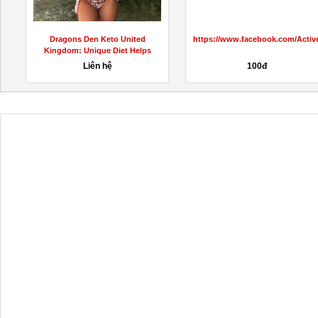
:
Dragons Den Keto United
https://www.facebook.com/Act
Kingdom: Unique Diet Helps
Lose...
Liên hệ
100đ