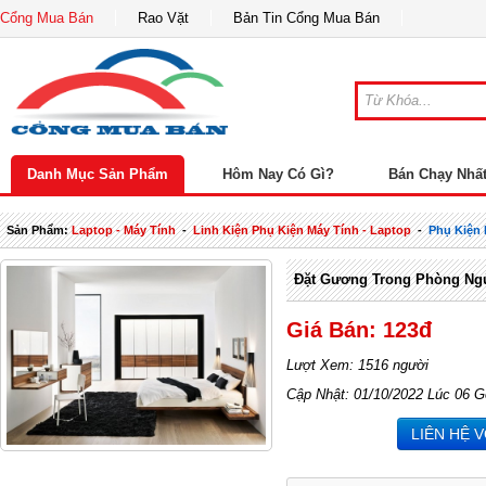
Cổng Mua Bán
Rao Vặt
Bản Tin Cổng Mua Bán
Danh Mục Sản Phẩm
Hôm Nay Có Gì?
Bán Chạy Nhấ
Sản Phẩm:
Laptop - Máy Tính
-
Linh Kiện Phụ Kiện Máy Tính - Laptop
-
Phụ Kiện
Đặt Gương Trong Phòng Ng
Giá Bán: 123đ
Lượt Xem: 1516 người
Cập Nhật: 01/10/2022 Lúc 06 G
LIÊN HỆ 