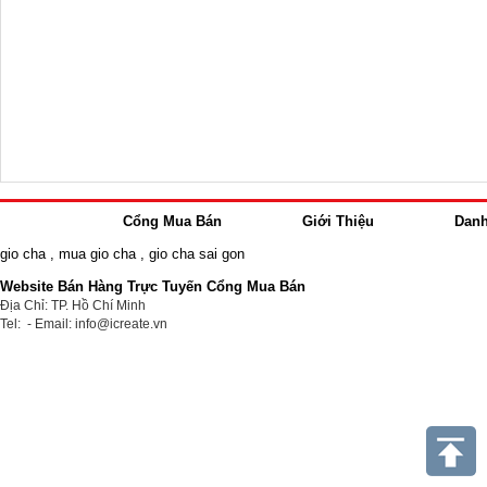
Cổng Mua Bán
Giới Thiệu
Dan
gio cha
,
mua gio cha
,
gio cha sai gon
Website Bán Hàng Trực Tuyến Cổng Mua Bán
Địa Chỉ: TP. Hồ Chí Minh
Tel: - Email: info@icreate.vn