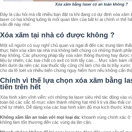
Xóa xăm bằng laser có an toàn không ?
Đây là câu hỏi mà rất nhiều bạn đặt ra khi đang có dự định xóa xăm
laser có hại không luông là mối quan tâm của bất kì ai chính vì thế 
vấn đề này nhé:
Xóa xăm tại nhà có được không ?
Một số người có suy nghĩ chủ quan và ngại đi đến các trung tâm t
thực hiện xóa xăm tại nhà mà không biết chúng có những thành phần
hay không. Các phương pháp tẩy xóa xăm thông thường hay được 
liệu tự nhiên, các loại chất có axit có tính tẩy cao… Mực xăm bám r
bên dưới da nên các loại thuốc tẩy cũng chỉ làm cho da bị trầy xước 
cho da lỡ loét và nhiều biến chứng nguy hiểm hơn nếu không cẩn thậ
Chính vì thế lựa chọn xóa xăm bằng l
tiên trên hết
Xóa hình xăm vĩnh viễn: với những tia laser siêu nhỏ tác động vào
toàn bộ các sắc tố mực xăm thành những hạt nhỏ li ti và đào thải cơ 
chế tự nhiên. Dễ dàng xóa các loại hình xăm đủ mọi kích thước khá
Không xâm lấn an toàn với mọi loại da:
khoanh vùng chính xác ở 
không làm tổn thương đến các vùng da lân cận.