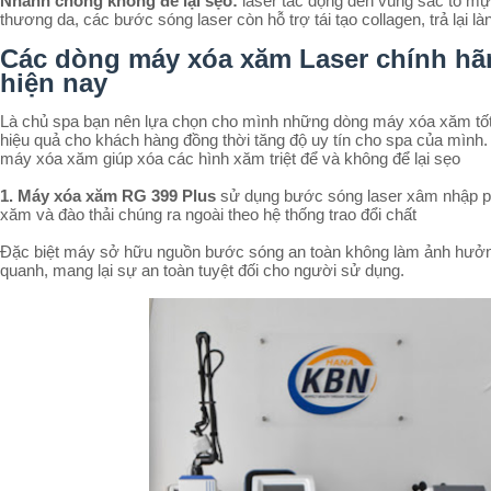
Nhanh chóng không để lại sẹo:
laser tác động đến vùng sắc tố m
thương da, các bước sóng laser còn hỗ trợ tái tạo collagen, trả lại l
Các dòng máy xóa xăm Laser chính hãn
hiện nay
Là chủ spa bạn nên lựa chọn cho mình những dòng máy xóa xăm tốt n
hiệu quả cho khách hàng đồng thời tăng độ uy tín cho spa của mình
máy xóa xăm giúp xóa các hình xăm triệt để và không để lại sẹo
1. Máy xóa xăm RG 399 Plus
sử dụng bước sóng laser xâm nhập 
xăm và đào thải chúng ra ngoài theo hệ thống trao đổi chất
Đặc biệt máy sở hữu nguồn bước sóng an toàn không làm ảnh hưở
quanh, mang lại sự an toàn tuyệt đối cho người sử dụng.