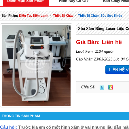
Danh Mục Sản Phẩm
Hôm Nay Có Gì?
Bán Chạy Nhấ
Sản Phẩm:
Điện Tử, Điện Lạnh
-
Thiết Bị Khác
-
Thiết Bị Chăm Sóc Sức Khỏe
Xóa Xăm Bằng Laser Liệu C
Giá Bán: Liên hệ
Lượt Xem: 1184 người
Cập Nhật: 23/03/2023 Lúc 04 G
LIÊN HỆ 
Chia Sẽ:
THÔNG TIN SẢN PHẨM
Câu hỏi:
Trước kia em có một hình xăm ở vai nhưng lâu dần mà