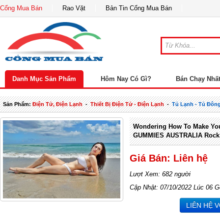
Cổng Mua Bán
Rao Vặt
Bản Tin Cổng Mua Bán
Danh Mục Sản Phẩm
Hôm Nay Có Gì?
Bán Chạy Nhấ
Sản Phẩm:
Điện Tử, Điện Lạnh
-
Thiết Bị Điện Tử - Điện Lạnh
-
Tủ Lạnh - Tủ Đôn
Wondering How To Make Yo
GUMMIES AUSTRALIA Rock?
Giá Bán: Liên hệ
Lượt Xem: 682 người
Cập Nhật: 07/10/2022 Lúc 06 G
LIÊN HỆ 