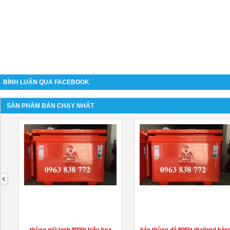
BÌNH LUẬN QUA FACEBOOK
SẢN PHẨM BÁN CHẠY NHẤT
next
thùng giữ lạnh 800lit hiệu hoa
bán thùng đá 800lit thailand hàn