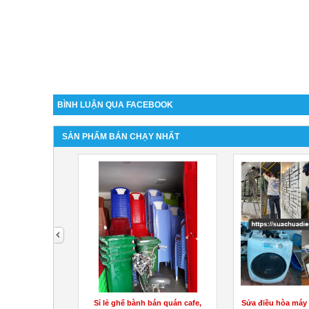
BÌNH LUẬN QUA FACEBOOK
SẢN PHẨM BÁN CHẠY NHẤT
next
i ống phi 100 (
Sỉ lẻ ghế bành bán quán cafe,
Sửa điều hòa máy l