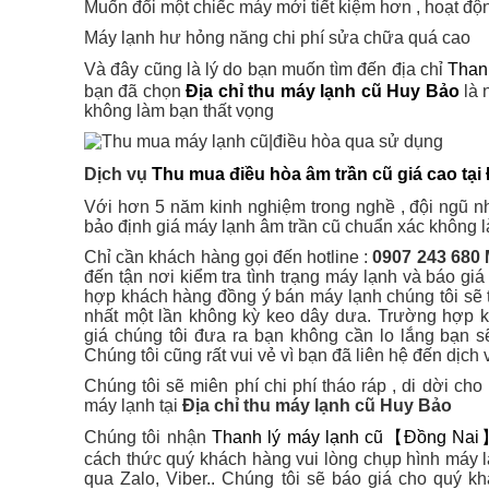
Muốn đổi một chiếc máy mới tiết kiệm hơn , hoạt độ
Máy lạnh hư hỏng năng chi phí sửa chữa quá cao
Và đây cũng là lý do bạn muốn tìm đến địa chỉ
Than
bạn đã chọn
Địa chỉ thu máy lạnh cũ Huy Bảo
là 
không làm bạn thất vọng
Dịch vụ
Thu mua điều hòa âm trần cũ giá cao tạ
Với hơn 5 năm kinh nghiệm trong nghề , đội ngũ 
bảo định giá máy lạnh âm trần cũ chuẩn xác không l
Chỉ cần khách hàng gọi đến hotline :
0907 243 680
đến tận nơi kiểm tra tình trạng máy lạnh và báo gi
hợp khách hàng đồng ý bán máy lạnh chúng tôi sẽ t
nhất một lần không kỳ keo dây dưa. Trường hợp 
giá chúng tôi đưa ra bạn không cần lo lắng bạn 
Chúng tôi cũng rất vui vẻ vì bạn đã liên hệ đến dịch 
Chúng tôi sẽ miên phí chi phí tháo ráp , di dời ch
máy lạnh tại
Địa chỉ thu máy lạnh cũ Huy Bảo
Chúng tôi nhận
Thanh lý máy lạnh cũ【Đồng Na
cách thức quý khách hàng vui lòng chụp hình máy lạ
qua Zalo, Viber.. Chúng tôi sẽ báo giá cho quý 