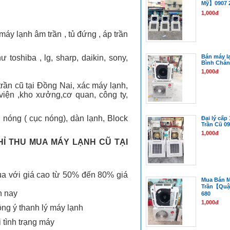
Mỹ】0907 2
1,000đ
áy lạnh âm trần , tủ đứng , áp trần
toshiba , lg, sharp, daikin, sony,
Bán máy l
Bình Chánh
1,000đ
rần cũ tại Đồng Nai, xác máy lạnh,
viện ,kho xưởng,cơ quan, công ty,
 nóng ( cục nóng), dàn lạnh, Block
Đại lý cấp
Trần Cũ 09
1,000đ
HỈ THU MUA MÁY LẠNH CŨ TẠI
ua với giá cao từ 50% đến 80% giá
Mua Bán 
Trần【Quậ
n nay
680
1,000đ
ồng ý thanh lý máy lạnh
 tình trạng máy