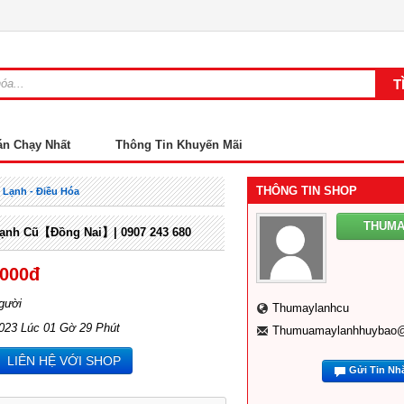
án Chạy Nhất
Thông Tin Khuyến Mãi
THÔNG TIN SHOP
 Lạnh - Điều Hóa
THUM
ạnh Cũ【Đồng Nai】| 0907 243 680
,000đ
gười
Thumaylanhcu
2023 Lúc 01 Gờ 29 Phút
Thumuamaylanhhuybao
LIÊN HỆ VỚI SHOP
Gửi Tin Nh