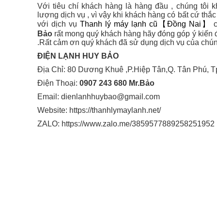
Với tiêu chí khách hàng là hàng đầu , chúng tôi
lượng dịch vụ , vì vậy khi khách hàng có bất cứ thắc
với dịch vụ
Thanh lý máy lạnh cũ【Đồng Nai】
Bảo
rất mong quý khách hàng hãy đóng góp ý kiến đ
.Rất cảm ơn quý khách đã sử dụng dịch vụ của chúng
ĐIỆN LẠNH HUY BẢO
Địa Chỉ: 80 Dương Khuê ,P.Hiệp Tân,Q. Tân Phú, T
Điện Thoại:
0907 243 680 Mr.Bảo
Email: dienlanhhuybao@gmail.com
Website: https://thanhlymaylanh.net/
ZALO: https://www.zalo.me/3859577889258251952