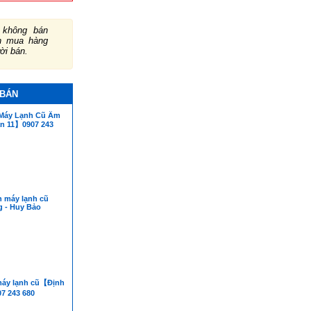
không bán
ch mua hàng
ười bán.
 BÁN
Máy Lạnh Cũ Âm
n 11】0907 243
n máy lạnh cũ
g - Huy Bảo
máy lạnh cũ【Định
 243 680