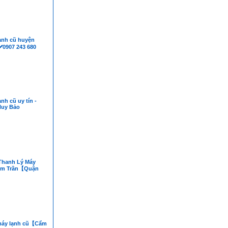
ạnh cũ huyện
️0907 243 680
nh cũ uy tín -
Huy Bảo
Thanh Lý Máy
Âm Trần【Quận
máy lạnh cũ【Cẩm