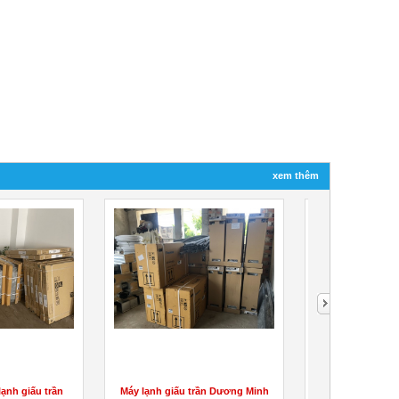
xem thêm
nh giấu trần
Máy lạnh giấu trần Dương Minh
Nhận lắp máy lạn