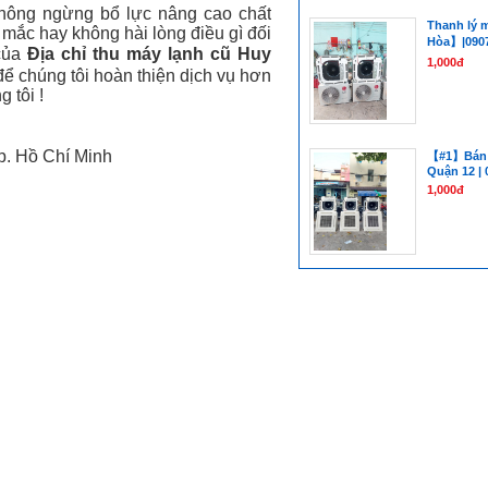
 không ngừng bổ lực nâng cao chất
Thanh lý 
 mắc hay không hài lòng điều gì đối
Hòa】|0907
của
Địa chỉ thu máy lạnh cũ Huy
1,000đ
ể chúng tôi hoàn thiện dịch vụ hơn
 tôi !
p. Hồ Chí Minh
【#1】Bán 
Quận 12 | 
1,000đ