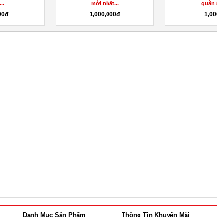
...
mới nhất...
quận 8
00đ
1,000,000đ
1,00
Danh Mục Sản Phẩm
Thông Tin Khuyến Mãi