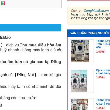
Chú ý:
CongMuaBan.vn
hàng trực tiếp, quý khá
xin vui lòng liên lạc với ng
SẢN PHẨM CÙNG NGƯỜI
Mr.Bảo
Thanh Lý 
Trần【Quậ
ai】
dịch vụ
Thu mua điều hòa âm
680
nh lý nhanh chóng máy lạnh giá tốt
1,000đ
òa âm trần cũ giá cao tại Đồng
Địa chỉ bá
chính hãn
 lạnh cũ【Đồng Nai】
, cam kết giá
1,000đ
chiếc máy lạnh cũ nhà mình để đổi
 không còn như trước
Thanh lý 
Quán】0907
ng
1,000đ