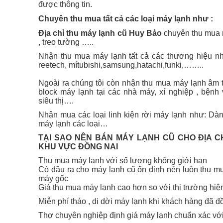
được thông tin.
Chuyên thu mua tất cả các loại máy lạnh như :
Địa chỉ thu máy lạnh cũ Huy Bảo
chuyên thu mua m
, treo tường …..
Nhận thu mua máy lạnh tất cả các thương hiệu như 
reetech, mítubishi,samsung,hatachi,funki,……..
Ngoài ra chúng tôi còn nhận thu mua máy lạnh âm t
block máy lạnh tại các nhà máy, xí nghiệp , bệnh 
siêu thị….
Nhận mua các loại linh kiện rời máy lạnh như: Dàn
máy lạnh các loại…
TẠI SAO NÊN BÁN MÁY LẠNH CŨ CHO ĐỊA C
KHU VỰC ĐỒNG NAI
Thu mua máy lạnh với số lượng không giới hạn
Có đầu ra cho máy lạnh cũ ổn định nên luôn thu m
máy gốc
Giá thu mua máy lạnh cao hơn so với thị trường hiệ
Miễn phí tháo , di dời máy lạnh khi khách hàng đã đ
Thợ chuyên nghiệp định giá máy lạnh chuẩn xác với