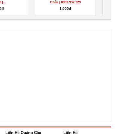
 |...
Châu | 0932.932.329
Hòa |
0đ
1,000đ
1,0
Liên Hệ Quảng Cáo
Liên Hệ