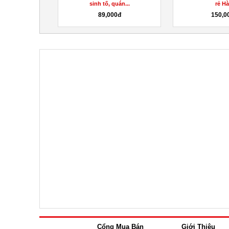
m )
sinh tố, quán...
rẻ Hà
000đ
89,000đ
150,0
Cổng Mua Bán
Giới Thiệu