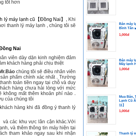
ng tốt hơn
h lý máy lạnh cũ【Đồng Nai】
, Khi
Bán máy l
nơi thanh lý máy lạnh , chúng tôi sẽ
Bình Tân ✔
1,000đ
i Đồng Nai
nhân viên dày dặn kinh nghiệm đảm
Bán máy lạ
àm khách hàng phải chịu thiệt
Máy lạnh 
1,000đ
 Mr.Bảo
chúng tôi sẽ điều nhân viên
á sản phẩm chính xác nhất . Trường
hanh toán tiền ngay tại chỗ và duy
khách hàng chưa hài lòng với mức
sẽ không mất thêm khoản phí nào .
Mua Bán, 
vụ của chúng tôi
Lạnh Cũ 
11】
o khách hàng khi đã đồng ý thanh lý
1,000đ
i】
và các khu vực lân cận khác.Với
nh, và thêm thông tin máy hiện tại
khách tham khảo ngay sau khi nhận
Thanh lý 