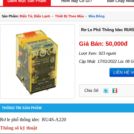
Danh Mục Sản Phẩm
Hôm Nay Có Gì?
Bán Chạy Nhấ
Sản Phẩm:
Điện Tử, Điện Lạnh
-
Thiết Bị Theo Mùa
-
Mùa Đông
Rơ Le Phổ Thông Idec RU4S
Giá Bán: 50,000đ
Lượt Xem: 923 người
Cập Nhật: 17/01/2022 Lúc 08 G
LIÊN HỆ 
Chia Sẽ:
THÔNG TIN SẢN PHẨM
Rơ le phổ thông idec
RU4S-A220
Thông số kỹ thuật