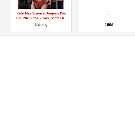
B
Keto Max Science Dragons Den
...
UK- 2023 Pros, Cons, Scam Or...
Liên hệ
100đ