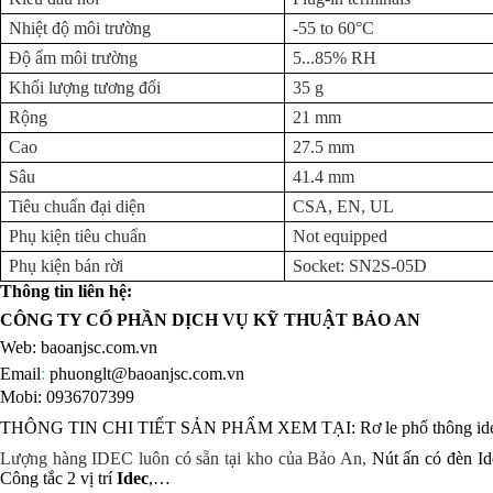
Nhiệt độ môi trường
-55 to 60°C
Độ ẩm môi trường
5...85% RH
Khối lượng tương đối
35 g
Rộng
21 mm
Cao
27.5 mm
Sâu
41.4 mm
Tiêu chuẩn đại diện
CSA, EN, UL
Phụ kiện tiêu chuẩn
Not equipped
Phụ kiện bán rời
Socket: SN2S-05D
Thông tin liên hệ:
CÔNG TY CỔ PHẦN DỊCH VỤ KỸ THUẬT BẢO AN
Web:
baoanjsc.com.vn
Email
:
phuonglt@baoanjsc.com.vn
Mobi: 0936707399
THÔNG TIN CHI TIẾT SẢN PHẨM XEM TẠI:
Rơ le phổ thông i
Lượng hàng IDEC luôn có sẵn tại kho của Bảo An,
Nút ấn có đèn Id
Công tắc 2 vị trí
Idec
,…