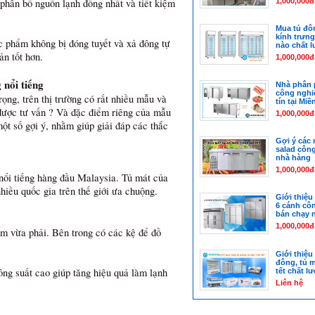
phân bổ nguồn lạnh đồng nhất và tiết kiệm
1,000,000đ
Mua tủ đô
kính trưng
hực phẩm không bị đóng tuyết và xả đông tự
nào chất 
ản tốt hơn.
1,000,000đ
 nổi tiếng
Nhà phân 
công nghiệ
ọng, trên thị trường có rất nhiều mẫu và
tín tại Mi
 được tư vấn ? Và đặc điểm riêng của mẫu
1,000,000đ
ột số gợi ý, nhằm giúp giải đáp các thắc
Gợi ý các
salad côn
nhà hàng
1,000,000đ
nổi tiếng hàng đầu Malaysia. Tủ mát của
hiều quốc gia trên thế giới ưa chuộng.
Giới thiệu
6 cánh cô
bán chạy n
1,000,000đ
hẩm vừa phải. Bên trong có các kệ để đồ
Giới thiệu
đông, tủ 
ng suất cao giúp tăng hiệu quả làm lạnh
tết chất l
Liên hệ