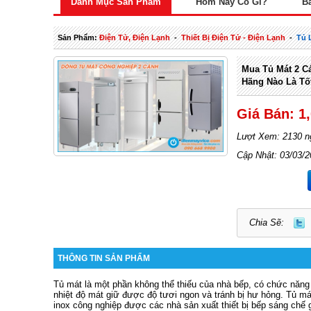
Danh Mục Sản Phẩm
Hôm Nay Có Gì?
B
Sản Phẩm:
Điện Tử, Điện Lạnh
-
Thiết Bị Điện Tử - Điện Lạnh
-
Tủ 
Mua Tủ Mát 2 C
Hãng Nào Là Tố
Giá Bán: 1
Lượt Xem: 2130 n
Cập Nhật: 03/03/2
Chia Sẽ:
THÔNG TIN SẢN PHẨM
Tủ mát là một phần không thể thiếu của nhà bếp, có chức năng
nhiệt độ mát giữ được độ tươi ngon và tránh bị hư hỏng. Tủ má
inox công nghiệp được các nhà sản xuất thiết bị bếp sáng chế 