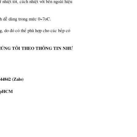
 nhiệt tốt, cách nhiệt với bên ngoài hiệu
ỉnh dễ dàng trong mức 0~7oC.
g, do đó có thể phù hợp cho các bếp có
HÚNG TÔI THEO THÔNG TIN NHƯ
44842 (Zalo)
 TpHCM