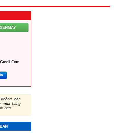
DIENMAY
@gmail.com
ắn
không bán
ch mua hàng
ười bán.
 BÁN