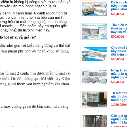
u điểm là không bị đóng tuyết thực phẩm và
Dịch vụ ch
 chuyển đến mọi ngóc ngách của tủ.
nằm ngang
phẩm khôn
2 cánh, 4 cánh hoặc 6 cánh (dung tích từ
500,000đ
ưu trữ cần thiết cho nhà bếp của mình.
ương hiệu tủ mát công nghiệp chính hãng
Tìm hiểu v
, Lassele, … Sản phẩm này có nguồn gốc
thuê tủ má
chạy nhất thị trường hiện nay.
bày rau và 
500,000đ
 tốt nhất và giá rẻ?
hước nhỏ gọn với kiểu dáng đứng có thể đặt
Cho thuê 
. Sản phẩm phì hợp với phân khúc sử dụng
bày nhiều 
tiết kiệm 
500,000đ
Nhập khẩu
oại tủ mát 2 cánh, tìm được mẫu tủ mát có
mẫu bàn m
nghiệp giá
 nhất. Do đó, thông qua bài viết này Điện
500,000đ
ưng ý, có thêm vốn kinh nghiệm khi chọn
Tủ mát tr
giá tốt ch
bánh ngọt
1,000,000đ
ệu inox chống gỉ có độ bền cao, màu sáng
Các loại t
nghiệp đá
bếp nhà h