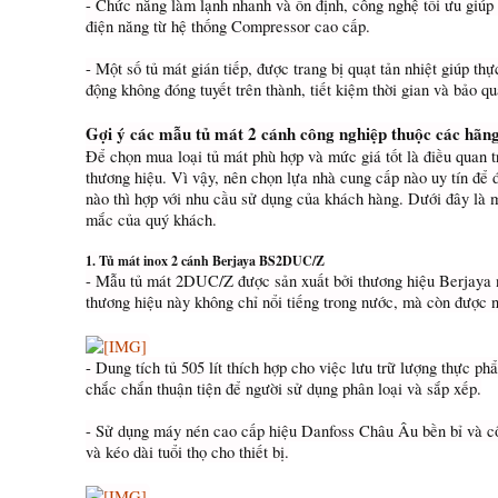
- Chức năng làm lạnh nhanh và ổn định, công nghệ tối ưu giúp 
điện năng từ hệ thống Compressor cao cấp.
- Một số tủ mát gián tiếp, được trang bị quạt tản nhiệt giúp t
động không đóng tuyết trên thành, tiết kiệm thời gian và bảo qu
Gợi ý các mẫu tủ mát 2 cánh công nghiệp thuộc các hãng
Để chọn mua loại tủ mát phù hợp và mức giá tốt là điều quan tr
thương hiệu. Vì vậy, nên chọn lựa nhà cung cấp nào uy tín để
nào thì hợp với nhu cầu sử dụng của khách hàng. Dưới đây là m
mắc của quý khách.
1. Tủ mát inox 2 cánh Berjaya BS2DUC/Z
- Mẫu tủ mát 2DUC/Z được sản xuất bởi thương hiệu Berjaya 
thương hiệu này không chỉ nổi tiếng trong nước, mà còn được n
- Dung tích tủ 505 lít thích hợp cho việc lưu trữ lượng thực p
chắc chắn thuận tiện để người sử dụng phân loại và sắp xếp.
- Sử dụng máy nén cao cấp hiệu Danfoss Châu Âu bền bỉ và cô
và kéo dài tuổi thọ cho thiết bị.