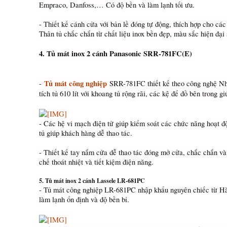
Empraco, Danfoss,… Có độ bền và làm lạnh tối ưu.
- Thiết kế cánh cửa với bản lề đóng tự động, thích hợp cho các
Thân tủ chắc chắn từ chất liệu inox bền đẹp, màu sắc hiện đại 
4. Tủ mát inox 2 cánh Panasonic SRR-781FC(E)
Tủ mát công nghiệp
-
SRR-781FC thiết kế theo công nghệ Nhậ
tích tủ 610 lít với khoang tủ rộng rãi, các kệ để đồ bên trong g
- Các hệ vi mạch điện tử giúp kiểm soát các chức năng hoạt đ
tủ giúp khách hàng dễ thao tác.
- Thiết kế tay nắm cửa dễ thao tác đóng mở cửa, chắc chắn và
chế thoát nhiệt và tiết kiệm điện năng.
5. Tủ mát inox 2 cánh Lassele LR-681PC
- Tủ mát công nghiệp LR-681PC nhập khẩu nguyên chiếc từ Hàn
làm lạnh ổn định và độ bền bỉ.