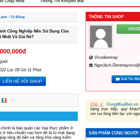
án Chạy Nhất
Thông Tin Khuyến Mãi
THÔNG TIN SHOP
Lạnh - Tủ Đông
VICO
ánh Công Nghiệp Nên Sử Dụng Của
t Nhất Và Giá Rẻ?
,000,000đ
Vicodienmay
gười
Ngocbich.dienmayvico
022 Lúc 09 Gờ 11 Phút
Gửi Tin Nh
LIÊN HỆ VỚI SHOP
Chú ý:
CongMuaBan.vn
hàng trực tiếp, quý khá
xin vui lòng liên lạc với ng
 chính là bảo quản các loại thực phẩm ở
t ở tiêu chuẩn cao hơn đó là tủ mát dạng
SẢN PHẨM CÙNG NGƯỜI
giúp tăng độ bền và tăng khả năng kiểm