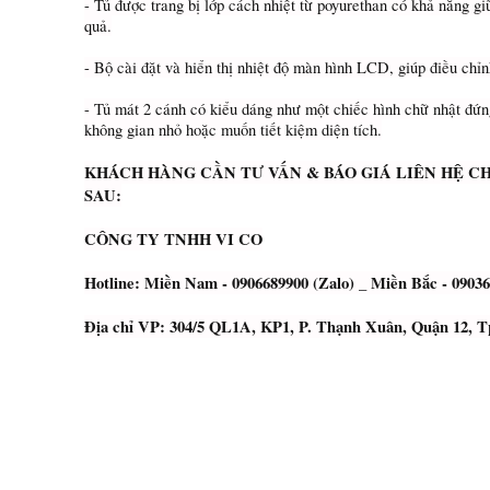
- Tủ được trang bị lớp cách nhiệt từ poyurethan có khả năng giữ
quả.
- Bộ cài đặt và hiển thị nhiệt độ màn hình LCD, giúp điều ch
- Tủ mát 2 cánh có kiểu dáng như một chiếc hình chữ nhật đứn
không gian nhỏ hoặc muốn tiết kiệm diện tích.
KHÁCH HÀNG CẦN TƯ VẤN & BÁO GIÁ LIÊN HỆ C
SAU:
CÔNG TY TNHH VI CO
Hotline: Miền Nam - 0906689900 (Zalo) _ Miền Bắc - 09036
Địa chỉ VP: 304/5 QL1A, KP1, P. Thạnh Xuân, Quận 12,