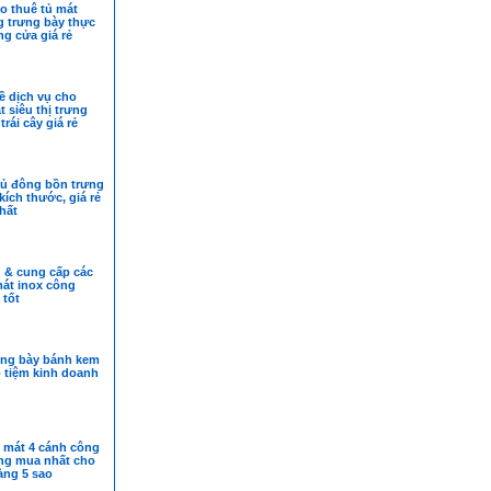
o thuê tủ mát
 trưng bày thực
g cửa giá rẻ
ề dịch vụ cho
t siêu thị trưng
trái cây giá rẻ
tủ đông bồn trưng
kích thước, giá rẻ
nhất
 & cung cấp các
át inox công
 tốt
ưng bày bánh kem
o tiệm kinh doanh
ủ mát 4 cánh công
ng mua nhất cho
àng 5 sao