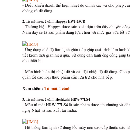
- Điều khiển dixell thể hiện nhiệt độ chính xác và cho phép cà
chóng và dễ dàng.
2. Tủ mát inox 2 cánh Happys HWI-25CR
- Thương hiệu Happys được sản xuất dựa trên dây chuyền công
Nam đây sẽ là sản phẩm đáng lựa chọn với mức giá vừa tốt vừ
- Ứng dụng chế độ làm lạnh gián tiếp giúp quá trình làm lạnh k
tiết kiệm thời gian hiệu quả. Sử dụng dàn lạnh ống đồng giúp t
cho thiết bị.
- Màn hình hiển thị nhiệt độ và cài đặt nhiệt độ dễ dàng. Cho
quản tốt các loại thực phẩm cần lưu trữ cho nhà bếp.
Xem thêm:
Tủ mát 4 cánh
3. Tủ mát inox 2 cánh Hoshizaki HRW-77LS4
- Mẫu tủ mát HRW-77LS4 là sản phẩm được ưa chuộng và đánh
nghệ Nhật và sản xuất tại India.
- Hệ thống làm lạnh sử dụng lốc máy nén cao cấp thuộc các hãn