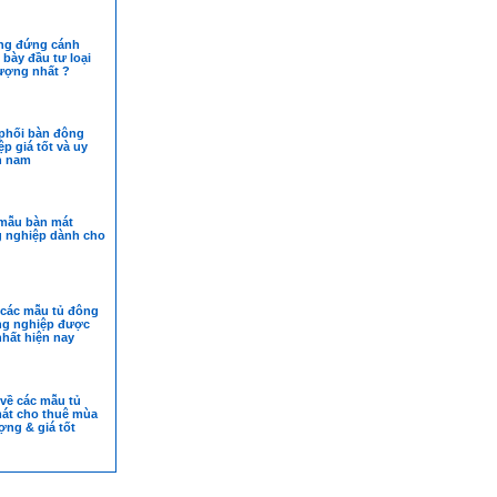
ng đứng cánh
 bày đầu tư loại
lượng nhất ?
phối bàn đông
p giá tốt và uy
ền nam
 mẫu bàn mát
g nghiệp dành cho
 các mẫu tủ đông
ng nghiệp được
hất hiện nay
 về các mẫu tủ
mát cho thuê mùa
ượng & giá tốt