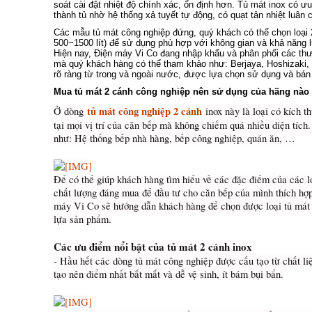
soát cài đặt nhiệt độ chính xác, ổn định hơn. Tủ mát inox có ư
thành tủ nhờ hệ thống xả tuyết tự động, có quạt tản nhiệt luân
Các mẫu tủ mát công nghiệp đứng, quý khách có thể chọn loại 
500~1500 lít) để sử dụng phù hợp với không gian và khả năng l
Hiện nay, Điện máy Vi Co đang nhập khẩu và phân phối các th
mà quý khách hàng có thể tham khảo như: Berjaya, Hoshizaki
rõ ràng từ trong và ngoài nước, được lựa chọn sử dụng và bán 
Mua tủ mát 2 cánh công nghiệp nên sử dụng của hãng nào là
tủ mát công nghiệp 2 cánh
Ở dòng
inox này là loại có kích t
tại mọi vị trí của căn bếp mà không chiếm quá nhiều diện tích
như: Hệ thống bếp nhà hàng, bếp công nghiệp, quán ăn, …
Để có thể giúp khách hàng tìm hiểu về các đặc điểm của các l
chất lượng đáng mua để đầu tư cho căn bếp của mình thích hợp
máy Vi Co sẽ hướng dẫn khách hàng để chọn được loại tủ mát 
lựa sản phẩm.
Các ưu điểm nổi bật của tủ mát 2 cánh inox
- Hầu hết các dòng tủ mát công nghiệp được cấu tạo từ chất li
tạo nên điểm nhất bắt mắt và dễ vệ sinh, ít bám bụi bẩn.