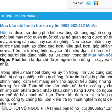
Chia Sẽ:
THÔNG TIN SẢN PHẨM
Mua bán nồi hơi|lò hơi cũ uy tín 0903.682.412 Mr.Vũ
Nồi hơi
được sử dụng phổ biến và rộng rãi trong ngành công 
một loại máy móc quen thuộc có vai trò quan trọng được sử d
máy, xưởng sản xuất hay các xí nghiệp. Nhờ có sản phẩm này
được năng suất lao động cao hơn, hiệu quả hơn, góp phần v
nước. Trên thị trường hiện nay có rất nhiều địa chỉ bán nồi
cho người tiêu dùng nhiều sự lựa chọn, trong đó
Mua bán nồi 
Ngọc Phát
luôn là địa chỉ được người tiêu dùng tin cậy và
nhất.
Trong nhiều năm hoạt động và uy tín trong lĩnh vực cung cấ
thiết bị công nghiệp, công ty chúng tôi tự tin là đại lý phân 
chính hãng, cam kết mang đến cho người tiêu dùng những
lượng tốt nhất. Toàn bộ các sản phẩm nồi hơi do công ty ch
những sản phẩm được nhập khẩu chính hãng 100%, có nguồn 
có chế độ bảo hành dài hạn. Trước khi đem ra thị trường c
dùng, công ty chúng tôi luôn kiểm tra kỹ thuật nghiêm ngặt 
chín
h xác.