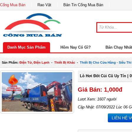
Cổng Mua Bán
Rao Vặt
Bản Tin Cổng Mua Bán
Danh Mục Sản Phẩm
Hôm Nay Có Gì?
Bán Chạy Nhấ
Sản Phẩm:
Điện Tử, Điện Lạnh
-
Thiết Bị Khác
-
Thiết Bị Cho Cửa Hàng - Siêu Thi
Lò Hơi Đốt Củi Cũ Uy Tín | 
Giá Bán: 1,000đ
Lượt Xem: 1607 người
Cập Nhật: 07/09/2022 Lúc 06 G
LIÊN HỆ 