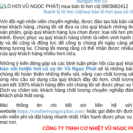
dụng|lò hơi cũ
thanh lý lò hơi cũ|mua bán lò hơi qua sử 
Với đội ngũ nhân viên chuyên nghiệp, được đào tạo bài bản và 
mọi khách hàng, chúng tôi sẽ đưa ra cho quý khách những thô
sản phẩm, giúp quý khách hàng lựa chọn được loại nồi hơi ph
mình. Được phục vụ quý khách hàng chính là niềm vinh hạnh t
ty và đó cũng là động lực để công ty chúng tôi ngày càng p
trong tương lai. Chúng tôi mong rằng có thể nhận được nhiều
của quý khách hàng nhiều hơn nữa.
Những ý kiến đóng góp và các bình luận phản hồi của quý kh
bán nồi hơi|lò hơi cũ uy tín Vũ Ngọc Phát
sẽ là những bài 
chúng tôi hoàn thiện những thiếu sót, nâng cao chất lượng s
ứng nhu cầu sử dụng của quý khách đầy đủ hơn, chất lượng
cam kết 100% khách hàng đến với chúng tôi sẽ được phục vụ t
Dịch vụ chăm sóc khách hàng chất lượng chuyên nghiệp đả
khách phải thất vọng.
Mọi thông tin chi tiết xin liên hệ vớ
https://conhietvungocphat.com/
website
hoặc gọi điện tới đư
vấn miễn phí và đặt hàng nhanh nhất. Hân hạnh được phục vụ 
mọi nơi.
CÔNG TY TNHH CƠ NHIỆT VŨ NGỌC P