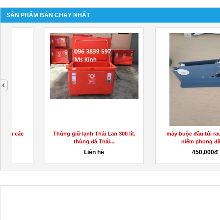
SẢN PHẨM BÁN CHẠY NHẤT
next
máy buộc đầu túi rau củ, máy
Sự cần thiết của hệ thống phun
niêm phong đầu...
bi với ngành...
450,000đ
100,000,000đ