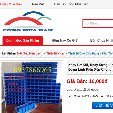
Cổng Mua Bán
Rao Vặt
Bản Tin Cổng Mua Bán
Danh Mục Sản Phẩm
Hôm Nay Có Gì?
Bán Chạy Nhấ
Sản Phẩm:
Điện Tử, Điện Lạnh
-
Thiết Bị Khác
-
Thiết Bị Cho Cửa Hàng - Siêu Thi
Khay Cơ Khí, Khay Đựng Lin
Đựng Linh Kiện Xếp Chồng
Giá Bán: 10,000đ
Lượt Xem: 1188 người
Cập Nhật: 04/06/2021 Lúc 04 G
LIÊN HỆ 