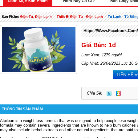
Danh Mục Sản Phẩm
Hôm Nay Có Gì?
Bán Chạy Nhấ
Sản Phẩm:
Điện Tử, Điện Lạnh
-
Thiết Bị Điện Tử - Điện Lạnh
-
Tủ Lạnh - Tủ Đôn
Https://www.facebook.com/O
Giá Bán: 1đ
Lượt Xem: 1279 người
Cập Nhật: 26/04/2023 Lúc 16 G
LIÊN HỆ 
Chia Sẽ:
THÔNG TIN SẢN PHẨM
Alpilean is a weight loss formula that was designed to help people lose weight
formula may contain several ingredients that are known to help burn calories
may also include herbal extracts and other natural ingredients that are said t