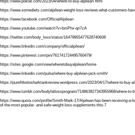
https://www.poklat.com/2023/04/where-to-buy-alpilean.html
https://www.somediets.com/alpilean-weight-loss-reviews-what-customers-hav
https://www.facebook.com/OfficialAlpilean
https://www.youtube.com/watch?v=bmPhx-qn7cA
https://twitter.com/body_loss/status/16479955477628740608
https://www.linkedin.com/company/officialpilean/
https://www.pinterest.com/pin/761741724495760479/
https://sites.google.com/view/wheretobuyalpilean/home
https://www.linkedin.com/pulse/where-buy-alpilean-jack-smith/
https://purefitketosharktankreview.wordpress.com/2023/04/17/where-to-buy-al
https://www.tumblr.com/bodyfatlossprogram/714863927343955968/where-to-bu
https://www.quora.com/profile/Smith-Mark-17/Alpilean-has-been-receiving-a-lot
of-the-most-popular- and-safe-weight-loss-supplements-this-7