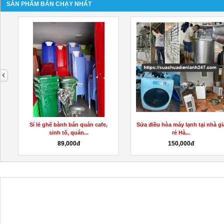
SẢN PHẨM BÁN CHẠY NHẤT
next
Sỉ lẻ ghế bành bán quán cafe,
Sửa điều hòa máy lạnh tại nhà gi
sinh tố, quán...
rẻ Hà...
89,000đ
150,000đ