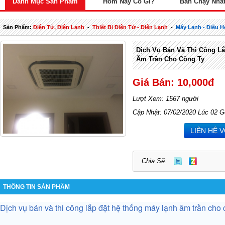
Danh Mục Sản Phẩm
Hôm Nay Có Gì?
Bán Chạy Nhấ
Sản Phẩm:
Điện Tử, Điện Lạnh
-
Thiết Bị Điện Tử - Điện Lạnh
-
Máy Lạnh - Điều H
Dịch Vụ Bán Và Thi Công L
Âm Trần Cho Công Ty
Giá Bán: 10,000đ
Lượt Xem: 1567 người
Cập Nhật: 07/02/2020 Lúc 02 G
LIÊN HỆ 
Chia Sẽ:
THÔNG TIN SẢN PHẨM
Dịch vụ bán và thi công lắp đặt hệ thống máy lạnh âm trần cho 