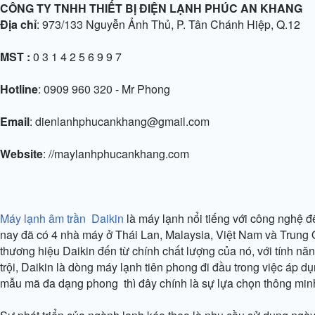
CÔNG TY TNHH THIẾT BỊ ĐIỆN LẠNH PHÚC AN KHANG
Địa chỉ
: 973/133 Nguyễn Ảnh Thủ, P. Tân Chánh Hiệp, Q.12
MST
:
0 3 1 4 2 5 6 9 9 7
Hotline
: 0909 960 320 - Mr Phong
Email
: dienlanhphucankhang@gmail.com
Website
: //maylanhphucankhang.com
Máy lạnh âm trần Daikin
là máy lạnh nổi tiếng với công nghệ đ
nay đã có 4 nhà máy ở Thái Lan, Malaysia, Việt Nam và Trung
thương hiệu Daikin đến từ chính chất lượng của nó, với tính nă
trội, Daikin là dòng máy lạnh tiên phong đi đầu trong việc áp d
mẫu mã đa dạng phong thì đây chính là sự lựa chọn thông minh