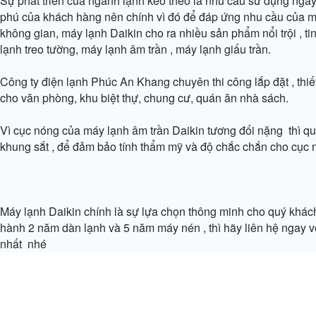
Sự phát triển của ngành lạnh kéo theo là nhu cầu sử dụng ng
phú của khách hàng nên chính vì đó để đáp ứng nhu cầu của m
không gian, máy lạnh Daikin cho ra nhiều sản phẩm nổi trội , ti
lạnh treo tường, máy lạnh âm trần , máy lạnh giấu trần.
Công ty điện lạnh Phúc An Khang chuyên thi công lắp đặt , thi
cho văn phòng, khu biệt thự, chung cư, quán ăn nhà sách.
Vì cục nóng của máy lạnh âm trần Daikin tương đối nặng thì 
khung sắt , để đảm bảo tính thẩm mỹ và độ chắc chắn cho cục 
Máy lạnh Daikin chính là sự lựa chọn thông minh cho quý khác
hành 2 năm dàn lạnh và 5 năm máy nén , thì hãy liên hệ ngay với
nhất nhé