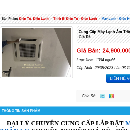
Sản Phẩm:
Điện Tử, Điện Lạnh
-
Thiết Bị Điện Tử - Điện Lạnh
-
Máy Lạnh - Điều H
Cung Cấp Máy Lạnh Âm Trần
Giá Rẻ
Giá Bán: 24,900,00
Lượt Xem: 1394 người
Cập Nhật: 29/05/2023 Lúc 03 G
LIÊN HỆ 
Chia Sẽ:
THÔNG TIN SẢN PHẨM
ĐẠI LÝ CHUYÊN CUNG CẤP LẮP ĐẶT
M