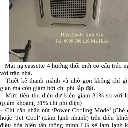
–
Mặt nạ cassette 4 hướng thổi mới có cấu trúc n
với trần nhà.
– Thiết kế thanh mảnh và nhỏ gọn không chỉ gi
gian mà còn giảm bớt chi phí lắp đặt.
– Mức tiêu thụ điện dự kiến giảm 31% so với lo
(giảm khoảng 31% chi phí điện)
– Chỉ cần nhấn nút ‘Power Cooling Mode’ (Chế 
hoặc ‘Jet Cool’ (Làm lạnh nhanh) trên điều khi
điều hòa biến tần thông minh LG sẽ làm lạnh 