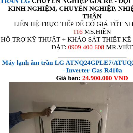
TRẦN LG
CHUYÊN NGHIỆP GIÁ RẺ - ĐỘ
KINH NGHIỆM, CHUYÊN NGHIỆP, NHI
THẬN
LIÊN HỆ TRỰC TIẾP ĐỂ CÓ GIÁ TỐT N
116
MS.HIỀN
HỖ TRỢ KỸ THUẬT + KHẢO SÁT THIẾT KẾ 
ĐẶT:
0909 400 608
MR.VIỆT
_____________________
Máy lạnh âm trần LG ATNQ24GPLE7/ATUQ2
-
Inverter Gas R410a
Giá bán:
24.900.000 VNĐ