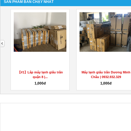
SẢN PHẨM BÁN CHẠY NHẤT
next
g
【#1】Lắp máy lạnh giấu trần
Máy lạnh giấu trần Dương Minh
quận 8 |...
Châu | 0932.932.329
1,000đ
1,000đ