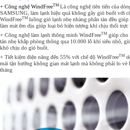
TM
+ Công nghệ WindFree
Là công nghệ tiên tiến của dò
SAMSUNG, làm lạnh hiệu quả không gây gió buốt với c
TM
WindFree
luồng gió lạnh nhẹ nhàng phân tán đều giúp
làm mát êm dịu giúp loại bỏ hiện tượng khí chịu thổi trực 
TM
+ Công nghệ làm lạnh thông minh WindFree
giúp cho 
tán nhẹ khắp phòng thông qua 10.000 lỗ khí siêu nhỏ, giú
khó chịu do gió buốt.
TM
+ Tiết kiệm điện năng đến 55% với chế độ WindFree
do
mái tận hưởng không gian mát lạnh mà không phải lo vè 
tháng