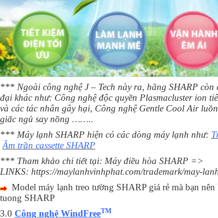
*** Ngoài công nghệ J – Tech này ra, hãng SHARP còn 
đại khác như:
Công nghệ độc quyền Plasmacluster ion tiêu
và các tác nhân gây hại, Công nghệ Gentle Cool Air luồ
giấc ngủ say nồng ……..
*** Máy lạnh SHARP hiện có các dòng máy lạnh như:
T
Âm trần cassette SHARP
*** Tham khảo chi tiết tại:
Máy điều hòa SHARP
=>
LINKS:
https://maylanhvinhphat.com/trademark/may-lanh
Model máy lạnh treo tường SHARP giá rẻ mà bạn nên b
tuong SHARP
TM
3.0
Công nghệ WindFree