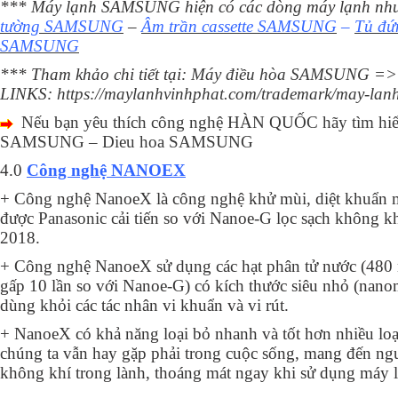
*** Máy lạnh SAMSUNG hiện có các dòng máy lạnh nh
tường
SAMSUNG
–
Âm trần cassette SAMSUNG
–
Tủ đứ
SAMSUNG
*** Tham khảo chi tiết tại:
Máy điều hòa SAMSUNG
=>
LINKS:
https://maylanhvinhphat.com/trademark/may-lan
Nếu bạn yêu thích công nghệ HÀN QUỐC hãy tìm hiể
SAMSUNG – Dieu hoa SAMSUNG
4.0
Công nghệ NANOEX
+ Công nghệ NanoeX là công nghệ khử mùi, diệt khuẩn m
được
Panasonic
cải tiến so với Nanoe-G lọc sạch không k
2018.
+ Công nghệ NanoeX sử dụng các hạt phân tử nước (480 
gấp 10 lần so với Nanoe-G) có kích thước siêu nhỏ (nanom
dùng khỏi các tác nhân vi khuẩn và vi rút.
+ NanoeX có khả năng loại bỏ nhanh và tốt hơn nhiều loạ
chúng ta vẫn hay gặp phải trong cuộc sống, mang đến ng
không khí trong lành, thoáng mát ngay khi sử dụng máy l