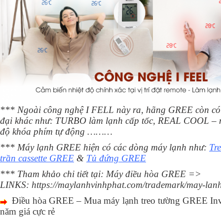
*** Ngoài công nghệ I FELL này ra, hãng GREE còn có 
đại khác như: TURBO làm lạnh cấp tốc, REAL COOL – má
độ khóa phím tự động ………
*** Máy lạnh GREE hiện có các dòng máy lạnh như:
Tr
trần cassette GREE
&
Tủ đứng GREE
*** Tham khảo chi tiết tại:
Máy điều hòa GREE
=>
LINKS:
https://maylanhvinhphat.com/trademark/may-lanh
Điều hòa GREE – Mua máy lạnh treo tường GREE Inve
năm giá cực rẻ