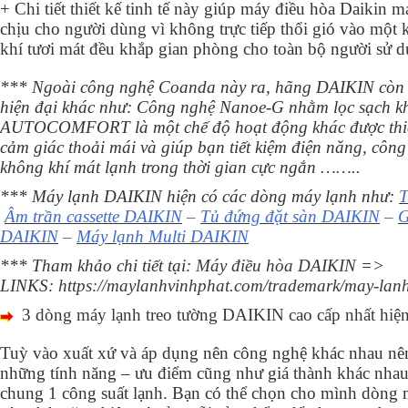
+ Chi tiết thiết kế tinh tế này giúp máy điều hòa Daikin m
chịu cho người dùng vì không trực tiếp thổi gió vào một
khí tươi mát đều khắp gian phòng cho toàn bộ người sử 
*** Ngoài công nghệ Coanda này ra, hãng DAIKIN còn 
hiện đại khác như:
Công nghệ Nanoe-G nhằm lọc sạch kh
AUTOCOMFORT là một chế độ hoạt động khác được thiê
cảm giác thoải mái và giúp bạn tiết kiệm điện năng, cô
không khí mát lạnh trong thời gian cực ngắn ……..
*** Máy lạnh DAIKIN hiện có các dòng máy lạnh như:
T
Âm trần cassette DAIKIN
–
Tủ đứng đặt sàn DAIKIN
–
G
DAIKIN
–
Máy lạnh Multi DAIKIN
*** Tham khảo chi tiết tại:
Máy điều hòa DAIKIN
=>
LINKS:
https://maylanhvinhphat.com/trademark/may-lanh
3 dòng máy lạnh treo tường DAIKIN cao cấp nhất hiệ
Tuỳ vào xuất xứ và áp dụng nên công nghệ khác nhau nê
những tính năng – ưu điểm cũng như giá thành khác nha
chung 1 công suất lạnh. Bạn có thể chọn cho mình dòng