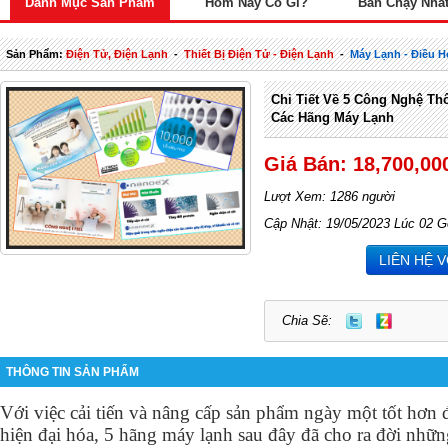
Danh Mục Sản Phẩm
Hôm Nay Có Gì?
Bán Chạy Nhấ
Sản Phẩm:
Điện Tử, Điện Lạnh
-
Thiết Bị Điện Tử - Điện Lạnh
-
Máy Lạnh - Điều H
Chi Tiết Về 5 Công Nghệ Th
Các Hãng Máy Lạnh
Giá Bán: 18,700,00
Lượt Xem: 1286 người
Cập Nhật: 19/05/2023 Lúc 02 G
LIÊN HỆ 
Chia Sẽ:
THÔNG TIN SẢN PHẨM
Với việc cải tiến và nâng cấp sản phẩm ngày một tốt hơn 
hiện đại hóa, 5 hãng máy lạnh sau đây đã cho ra đời nhữ