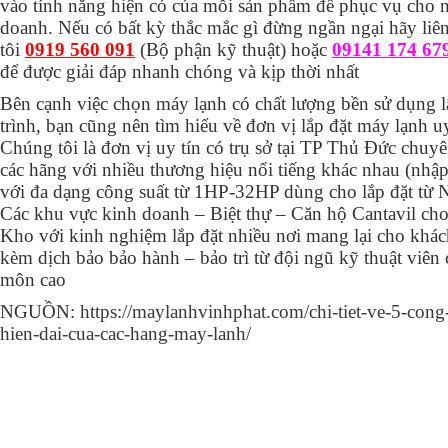
vào tính năng hiện có của mỗi sản phẩm để phục vụ cho 
doanh. Nếu có bất kỳ thắc mắc gì đừng ngần ngại hãy liê
tôi
0919 560 091
(Bộ phận kỹ thuật) hoặc
09141 174 67
để được giải đáp nhanh chóng và kịp thời nhất
Bên cạnh việc chọn máy lạnh có chất lượng bền sử dụng lâ
trình, bạn cũng nên tìm hiểu về đơn vị lắp đặt máy lạnh 
Chúng tôi là đơn vị uy tín có trụ sở tại TP Thủ Đức chuy
các hãng với nhiều thương hiệu nổi tiếng khác nhau (nhậ
với đa dạng công suất từ 1HP-32HP dùng cho lắp đặt từ
Các khu vực kinh doanh – Biệt thự – Căn hộ Cantavil ch
Kho với kinh nghiệm lắp đặt nhiều nơi mang lại cho khác
kèm dịch bảo bảo hành – bảo trì từ đội ngũ kỹ thuật viên
môn cao
NGUỒN:
https://maylanhvinhphat.com/chi-tiet-ve-5-con
hien-dai-cua-cac-hang-may-lanh/