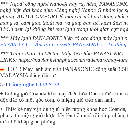
*** Ngoài công nghệ NanoeX này ra, hãng PANASONIC 
nghệ hiện đại khác như:
Công nghệ Nanoe-G nhằm lọc sạ
phòng, AUTOCOMFORT là một chế độ hoạt động khác đư
mang lại cảm giác thoải mái và giúp bạn tiết kiệm điện 
TECh đem lại không khí mát lạnh trong thời gian cực n
*** Máy lạnh PANASONIC hiện có các dòng máy lạnh 
PANASONIC
–
Âm trần cassette PANASONIC
–
Tủ đứng
*** Tham khảo chi tiết tại:
Máy điều hòa PANASONIC
=
LINKS:
https://maylanhvinhphat.com/trademark/may-lan
TOP 3 Máy lạnh âm trần PANASONIC công suất 3.5H
MALAYSIA đáng đầu tư
5.0
Công nghệ COANDA
+ Luồng gió Coanda trên máy điều hòa Daikin được tạo ra
độc đáo có một góc cong ở miệng gió trên dàn lạnh.
+ Thiết kế này vận dụng từ hiện tượng khoa học Coanda, 
phả ra từ miệng gió được đẩy lên trần nhà rồi nhịp nhàng
toàn bộ khắp gian phòng.