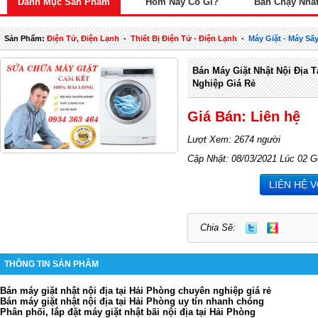
Danh Mục Sản Phẩm
Hôm Nay Có Gì?
Bán Chạy Nhấ
Sản Phẩm:
Điện Tử, Điện Lạnh
-
Thiết Bị Điện Tử - Điện Lạnh
-
Máy Giặt - Máy Sấ
Bán Máy Giặt Nhật Nội Địa 
Nghiệp Giá Rẻ
Giá Bán: Liên hệ
Lượt Xem: 2674 người
Cập Nhật: 08/03/2021 Lúc 02 G
LIÊN HỆ 
Chia Sẽ:
THÔNG TIN SẢN PHẨM
Bán máy giặt nhật nội địa tại Hải Phòng chuyên nghiệp giá rẻ
Bán máy giặt nhật nội địa tại Hải Phòng uy tín nhanh chóng
Phân phối, lắp đặt máy giặt nhật bãi nội địa tại Hải Phòng