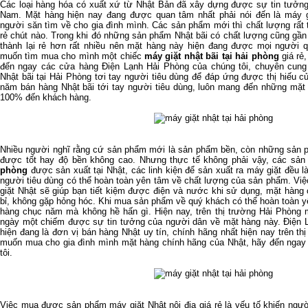
Các loại hàng hóa có xuất xứ từ Nhật Bản đã xây dựng được sự tin tưởng 
Nam. Mặt hàng hiện nay đang được quan tâm nhất phải nói đến là máy g
người săn tìm về cho gia đình mình. Các sản phẩm mới thì chất lượng rất 
rẻ chút nào. Trong khi đó những sản phẩm Nhật bãi có chất lượng cũng g
thành lại rẻ hơn rất nhiều nên mặt hàng này hiện đang được mọi người q
muốn tìm mua cho mình một chiếc
máy giặt nhật bãi tại hải phòng
giá rẻ
đến ngay các cửa hàng Điện Lạnh Hải Phòng của chúng tôi, chuyên cun
Nhật bãi tại Hải Phòng tơi tay người tiêu dùng để đáp ứng được thị hiếu 
năm bán hàng Nhật bãi tới tay người tiêu dùng, luôn mang đến những mặt
100% đến khách hàng.
Nhiều người nghĩ rằng cứ sản phẩm mới là sản phẩm bền, còn những sản p
được tốt hay độ bền không cao. Nhưng thực tế không phải vậy, các sả
phòng
được sản xuất tại Nhật, các linh kiện để sản xuất ra máy giặt đều là
người tiêu dùng có thể hoàn toàn yên tâm về chất lượng của sản phẩm. Vi
giặt Nhật sẽ giúp bạn tiết kiệm được điện và nước khi sử dụng, mặt hàng 
bỉ, không gặp hỏng hóc. Khi mua sản phẩm về quý khách có thể hoàn toàn 
hàng chục năm mà không hề hấn gì. Hiện nay, trên thị trường Hải Phòng 
ngày một chiếm được sự tin tưởng của người dân về mặt hàng này. Điện L
hiện đang là đơn vị bán hàng Nhật uy tín, chính hãng nhất hiện nay trên t
muốn mua cho gia đình mình mặt hàng chính hãng của Nhật, hãy đến ngay
tôi.
Việc mua được sản phẩm máy giặt Nhật nội địa giá rẻ là yếu tố khiến ngườ