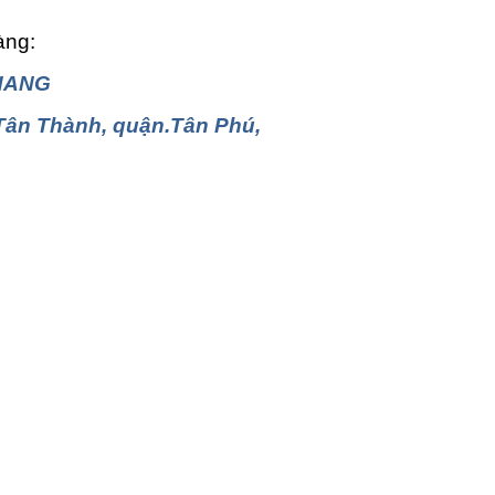
àng:
HANG
 Tân Thành, quận.Tân Phú,
0911219479