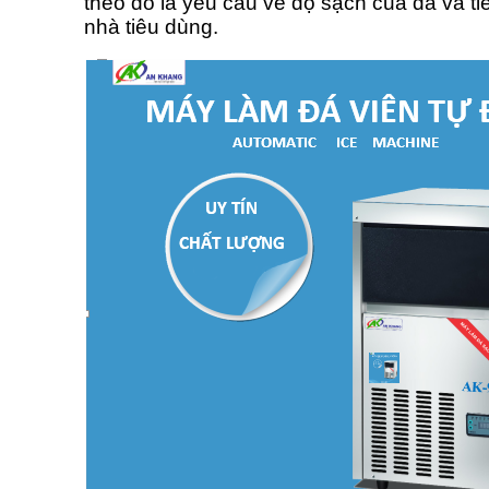
theo đó là yêu cầu về độ sạch của đá và t
nhà tiêu dùng.