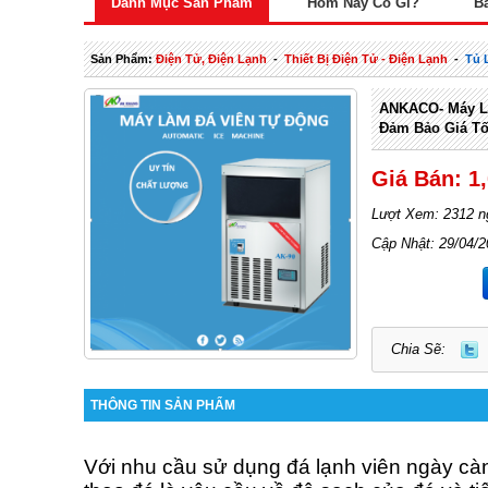
Danh Mục Sản Phẩm
Hôm Nay Có Gì?
B
Sản Phẩm:
Điện Tử, Điện Lạnh
-
Thiết Bị Điện Tử - Điện Lạnh
-
Tủ 
ANKACO- Máy Là
Đảm Bảo Giá Tố
Giá Bán: 1
Lượt Xem: 2312 n
Cập Nhật: 29/04/
Chia Sẽ:
THÔNG TIN SẢN PHẨM
Với nhu cầu sử dụng đá lạnh viên ngày cà