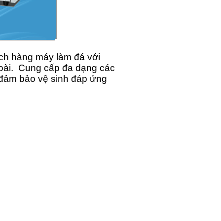
ách hàng máy làm đá với
oài.
Cung cấp đa dạng các
 đảm bảo vệ sinh đáp ứng
30x740
g): 16
ất: 285