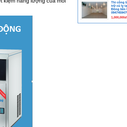
iết kiệm năng lượng của mỗi
Thi công l
trữ củ ly t
Đồng liên
094745947
1,000,000đ