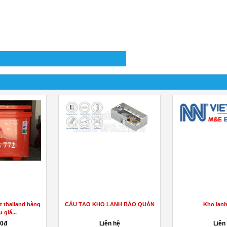
t thailand hàng
CẤU TẠO KHO LẠNH BẢO QUẢN
Kho lạnh
 giá...
00đ
Liên hệ
Liên