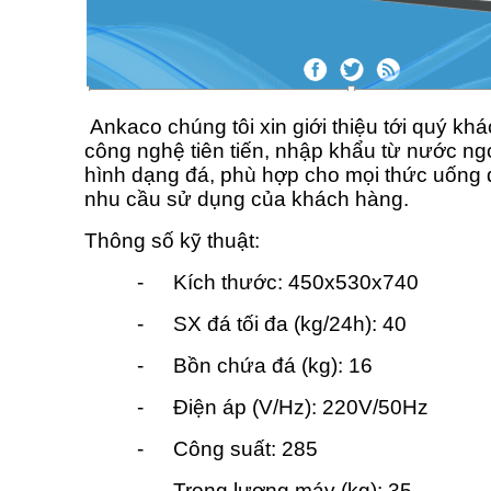
Ankaco chúng tôi xin giới thiệu tới quý kh
công nghệ tiên tiến, nhập khẩu từ nước ng
hình dạng đá, phù hợp cho mọi thức uống
nhu cầu sử dụng của khách hàng.
Thông số kỹ thuật:
-
Kích thước: 450x5
-
SX đá tối đa (kg/24h): 40
-
Bồn chứa đá (k
-
Điện áp (V/Hz): 220V/50Hz
-
Công su
-
Trọng lượng máy (kg): 35