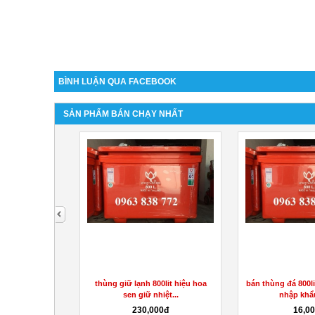
BÌNH LUẬN QUA FACEBOOK
SẢN PHẨM BÁN CHẠY NHẤT
next
 800l giữ lạnh
thùng giữ lạnh 800lit hiệu hoa
bán thùng đá 800li
liên...
sen giữ nhiệt...
nhập khẩu
0đ
230,000đ
16,0