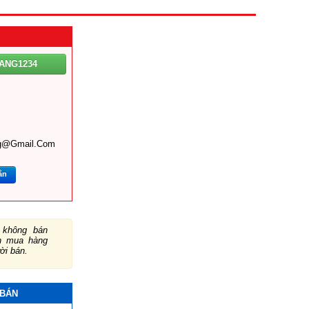
ANG1234
g@gmail.com
ắn
không bán
ch mua hàng
ười bán.
 BÁN