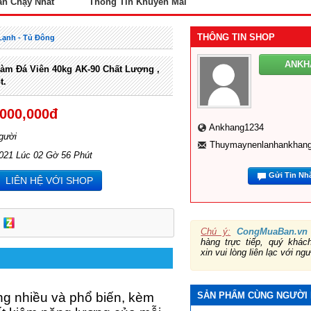
án Chạy Nhất
Thông Tin Khuyến Mãi
THÔNG TIN SHOP
Lạnh - Tủ Đông
ANKH
m Đá Viên 40kg AK-90 Chất Lượng ,
t.
,000,000đ
Ankhang1234
gười
Thuymaynenlanhankhan
2021 Lúc 02 Gờ 56 Phút
Gửi Tin Nh
LIÊN HỆ VỚI SHOP
Chú ý:
CongMuaBan.vn
hàng trực tiếp, quý khá
xin vui lòng liên lạc với ng
ng nhiều và phổ biến, kèm
SẢN PHẨM CÙNG NGƯỜI