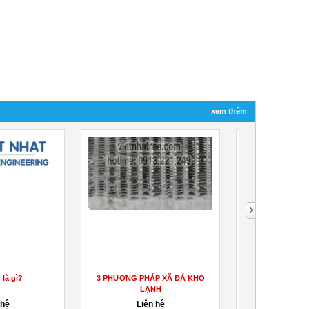
xem thêm
 là gì?
3 PHƯƠNG PHÁP XÃ ĐÁ KHO
DÀN LẠN
LẠNH
 hệ
Liên hệ
Liên