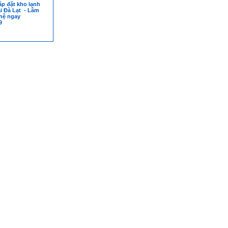
ắp đặt kho lạnh
ại Đà Lạt - Lâm
 hệ ngay
9