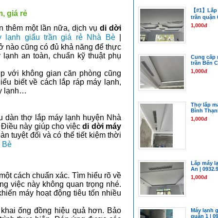
【#1】Lắp m
, giá rẻ
trần quận 
1,000đ
ạn thêm một lần nữa, dịch vụ
di dời
ạnh giấu trần giá rẻ Nhà Bè
|
sở nào cũng có đủ khả năng để thực
y lạnh an toàn, chuẩn kỹ thuật phụ
Cung cấp 
trần Bến C
1,000đ
ợp với không gian căn phòng cũng
ểu biết về cách lắp ráp máy lạnh,
áy lạnh…
Thợ lắp má
Bình Thạnh
ữu dàn thợ lắp máy lạnh huyện Nhà
1,000đ
 Điều này giúp cho việc
di dời máy
n tuyệt đối và có thể tiết kiệm thời
à Bè
Lắp máy lạ
An | 0932.
 một cách chuẩn xác. Tìm hiểu rõ về
1,000đ
ng việc này không quan trọng nhé.
 khiến máy hoạt động tiêu tốn nhiều
iển khai ống đồng hiệu quả hơn. Bảo
Máy lạnh g
quận 1 | 0