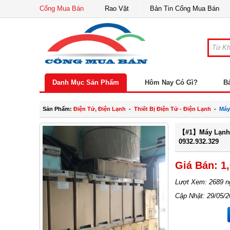
Cổng Mua Bán
Rao Vặt
Bản Tin Cổng Mua Bán
Danh Mục Sản Phẩm
Hôm Nay Có Gì?
B
Sản Phẩm:
Điện Tử, Điện Lạnh
-
Thiết Bị Điện Tử - Điện Lạnh
-
Máy
【#1】Máy Lạnh G
0932.932.329
Giá Bán: 1
Lượt Xem: 2689 n
Cập Nhật: 29/05/