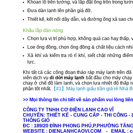
Khoan lỗ trên tường, và lắp đặt ống trôn trong tườ
Đưa dàn lạnh lên phần giá đỡ.
Thiết kế, kết nối dây dẫn, và đường ống xả sao ch
Khâu lắp dàn nóng
Chọn lựa vị trí phù hợp, không quá cao hay thấp, vị
Loe ống đồng, chọn ống đồng & chất liệu cách nhiệ
Xả khí và kiểm tra rò rỉ khí, siết chặt những đi
lực.
Khi tất cả các công đoạn tháo ráp máy lạnh trên đ
viên dịch vụ
di dời máy lạnh
bắt đầu cho máy chạy t
chạy ở chế độ làm lạnh, và chọn lựa nhiệt độ thấp
phận tốt nhất.
【#1】Máy lạnh giấu trần giá rẻ Nhà 
>> Mọi thông tin chi tiết về sản phẩm vui lòng liên
CÔNG TY TNHH CƠ ĐIỆN LẠNH CAO VĨ
CHUYÊN: THIẾT KẾ - CUNG CẤP - THI CÔNG -
THÔNG GIÓ
ĐC : 189/20 ĐÌNH PHONG PHÚ,P.PHƯỜNG TĂN
WEBSITE : DIENLANHCAOVI.COM -
EMAIL : 