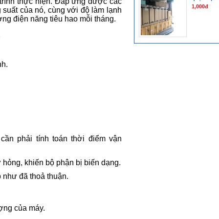
 trình thực hiện. Đáp ứng được các
1,000đ
 suất của nó, cùng với độ làm lạnh
ng điện năng tiêu hao mỗi tháng.
è
nh.
cần phải tính toán thời điểm vận
hỏng, khiến bộ phận bị biến dạng.
p như đã thoả thuận.
ượng của máy.