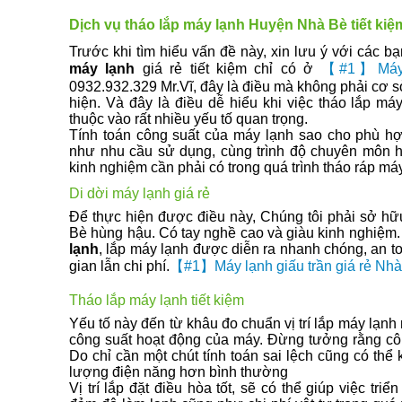
Dịch vụ tháo lắp máy lạnh Huyện Nhà Bè tiết kiệm
Trước khi tìm hiểu vấn đề này, xin lưu ý với các b
máy lạnh
giá rẻ tiết kiệm chỉ có ở
【#1】Máy l
0932.932.329 Mr.Vĩ, đây là điều mà không phải cơ 
hiện. Và đây là điều dễ hiểu khi việc tháo lắp má
thuộc vào rất nhiều yếu tố quan trọng.
Tính toán công suất của máy lạnh sao cho phù h
như nhu cầu sử dụng, cùng trình độ chuyên môn hi
kinh nghiệm cần phải có trong quá trình tháo ráp m
Di dời máy lạnh giá rẻ
Để thực hiện được điều này, Chúng tôi phải sở h
Bè hùng hậu. Có tay nghề cao và giàu kinh nghiệm.
lạnh
, lắp máy lạnh được diễn ra nhanh chóng, an toà
gian lẫn chi phí.
【#1】Máy lạnh giấu trần giá rẻ Nh
Tháo lắp máy lạnh tiết kiệm
Yếu tố này đến từ khâu đo chuẩn vị trí lắp máy lạnh
công suất hoạt động của máy. Đừng tưởng rằng cô
Do chỉ cần một chút tính toán sai lệch cũng có thể
lượng điện năng hơn bình thường
Vị trí lắp đặt điều hòa tốt, sẽ có thể giúp việc tr