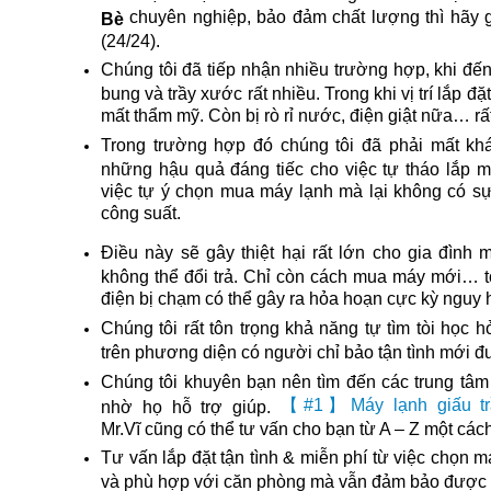
chuyên nghiệp, bảo đảm chất lượng thì hãy g
Bè
(24/24).
Chúng tôi đã tiếp nhận nhiều trường hợp, khi đến
bung và trầy xước rất nhiều. Trong khi vị trí lắp đặ
mất thẩm mỹ. Còn bị rò rỉ nước, điện giật nữa… rấ
Trong trường hợp đó chúng tôi đã phải mất khá
những hậu quả đáng tiếc cho việc tự tháo lắp má
việc tự ý chọn mua máy lạnh mà lại không có s
công suất.
Điều này sẽ gây thiệt hại rất lớn cho gia đình m
không thể đổi trả. Chỉ còn cách mua máy mới… t
điện bị chạm có thể gây ra hỏa hoạn cực kỳ nguy
Chúng tôi rất tôn trọng khả năng tự tìm tòi học
trên phương diện có người chỉ bảo tận tình mới đ
Chúng tôi khuyên bạn nên tìm đến các trung tâm 
【#1】Máy lạnh giấu tr
nhờ họ hỗ trợ giúp.
Mr.Vĩ cũng có thể tư vấn cho bạn từ A – Z một cách
Tư vấn lắp đặt tận tình & miễn phí từ việc chọn má
và phù hợp với căn phòng mà vẫn đảm bảo được c