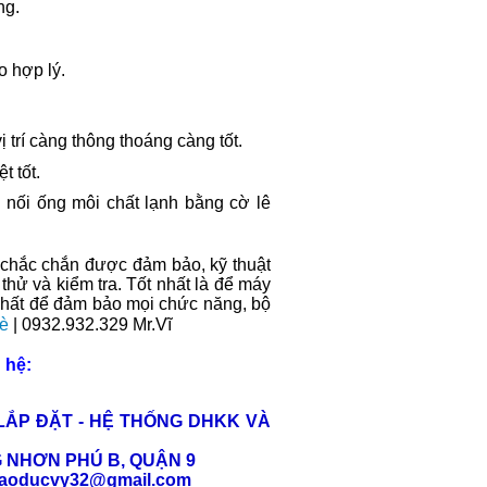
ng.
o hợp lý.
 trí càng thông thoáng càng tốt.
t tốt.
ểm nối ống môi chất lạnh bằng cờ lê
ã chắc chắn được đảm bảo, kỹ thuật
hử và kiểm tra. Tốt nhất là để máy
 nhất để đảm bảo mọi chức năng, bộ
Bè
| 0932.932.329 Mr.Vĩ
 hệ:
 LẮP ĐẶT - HỆ THỐNG DHKK VÀ
G NHƠN PHÚ B, QUẬN 9
caoducvy32@gmail.com