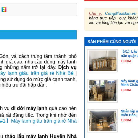
Chú ý:
CongMuaBan.vn
hàng trực tiếp, quý khá
xin vui lòng liên lạc với ng
SẢN PHẨM CÙNG NGƯỜI
【#1】Lắp m
òn, và cách trung tâm thành phố
trần quận 
nh giá cao, nhu cầu dùng máy lạnh
1,000đ
g những năm trở lại đây.
Dịch vụ
lạnh giấu trần giá rẻ Nhà Bè
|
ng sử dụng do mức giá cạnh tranh,
Máy lạnh 
 nhiều ưu đãi hấp dẫn.
Minh Châu 
1,000đ
ịch vụ
di dời máy lạnh
quá cao nên
Nhận lắp m
 rất đáng tiếc. Trong khi nhờ đến
Biên Hòa |
1,000đ
1】Máy lạnh giấu trần giá rẻ Nhà
vụ
tháo lắp máy lạnh Huyện Nhà