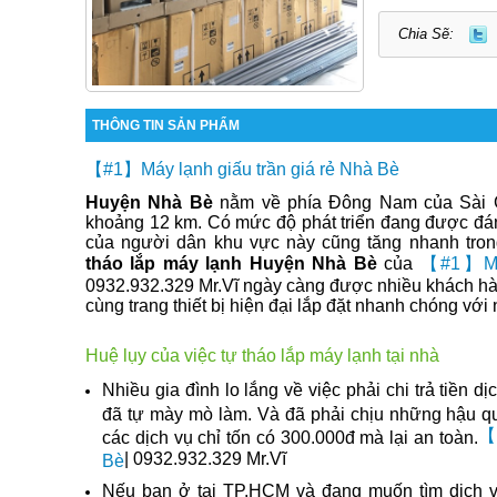
Chia Sẽ:
THÔNG TIN SẢN PHẨM
【#1】Máy lạnh giấu trần giá rẻ Nhà Bè
Huyện Nhà Bè
nằm về phía Đông Nam của Sài G
khoảng 12 km. Có mức độ phát triển đang được đá
của người dân khu vực này cũng tăng nhanh tron
tháo lắp máy lạnh Huyện Nhà Bè
của
【#1】Máy 
0932.932.329 Mr.Vĩ ngày càng được nhiều khách hà
cùng trang thiết bị hiện đại lắp đặt nhanh chóng với
Huệ lụy của việc tự tháo lắp máy lạnh tại nhà
Nhiều gia đình lo lắng về việc phải chi trả tiền d
đã tự mày mò làm. Và đã phải chịu những hậu quả
【#
các dịch vụ chỉ tốn có 300.000đ mà lại an toàn.
| 0932.932.329 Mr.Vĩ
Bè
Nếu bạn ở tại TP.HCM và đang muốn tìm dịch 