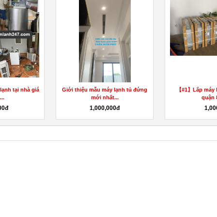
ần Dương Minh
Nhận lắp máy lạnh giấu trần Biên
【#1】Máy lạnh g
.932.329
Hòa |...
Bình Tâ
0đ
1,000đ
1,00