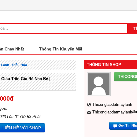
án Chạy Nhất
Thông Tin Khuyến Mãi
THÔNG TIN SHOP
 Lạnh - Điều Hóa
THICONG
iấu Trần Giá Rẻ Nhà Bè |
,000đ
Thiconglapdatmaylanh
gười
Thiconglapdatmaylanh@
2023 Lúc 01 Gờ 53 Phút
Gửi Tin Nh
LIÊN HỆ VỚI SHOP