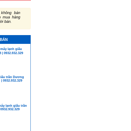
không bán
ch mua hàng
ười bán.
 BÁN
áy lạnh giấu
8 | 0932.932.329
giấu trần Dương
| 0932.932.329
áy lạnh giấu trần
 0932.932.329