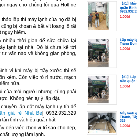
【#1】Máy l
ọi ngay cho chúng tôi qua Hotline
quận Bình 
0932.932.3
1,000đ
 tháo lắp thì máy lạnh của họ đã bị
t cũng bị khoan & bắt vít loang lổ rất
t nguy hiểm.
Lắp máy lạ
 nhiều thời gian để sửa chữa lại
Trảng Bom 
y lạnh tại nhà. Đó là chưa kể tới
1,000đ
ự tư vấn nào về không gian phòng,
ình vì khi máy bị trầy xước thì sẽ
ốn kém. Còn việc rò rỉ nước, mạch
【#1】Lắp m
trần quận 
 hiểm nữa.
1,000đ
 hỏi của mỗi người nhưng cũng phải
ược. Không nên tự ý lắp đặt.
chuyên lắp đặt máy lạnh uy tín để
ần giá rẻ Nhà Bè
| 0932.932.329
Máy lạnh g
Thành, Tây
 tận tình và hiệu quả nhất.
329
1,000đ
y đến việc chọn vị trí sao cho đẹp,
hất lượng làm lạnh.