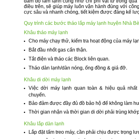
đảm độ làm lạnh cũng như chi phí vật tư trong quá
điều trên, sẽ giúp máy luôn vận hành đúng với công
cực sâu và nhanh chóng, tiết kiệm được đáng kể lượ
Quy trình các bước tháo lắp máy lạnh huyện Nhà B
Khâu tháo máy lạnh
Cho máy chạy thử, kiểm tra hoạt động của máy lạ
Bắt đầu nhốt gas cẩn thận.
Tắt điện và tháo các Block liên quan.
Tháo dàn lạnh/dàn nóng, ống đồng & giá đỡ.
Khâu di dời máy lạnh
Việc dời máy lạnh quan toàn & hiệu quả nhất 
chuyển.
Bảo đảm được đầy đủ đồ bảo hộ để không làm hư 
Thời gian nhận và thời gian di dời phải trùng khớ
Khâu lắp dàn lạnh
Lắp đặt tấm treo máy, cần phải chịu được trọng l