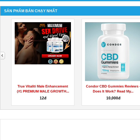
SẢN PHẨM BÁN CHẠY NHẤT
next
True Vitaliti Male Enhancement
Condor CBD Gummies Reviews 
.
(#1 PREMIUM MALE GROWTH...
Does It Work? Read My...
12đ
10,000đ