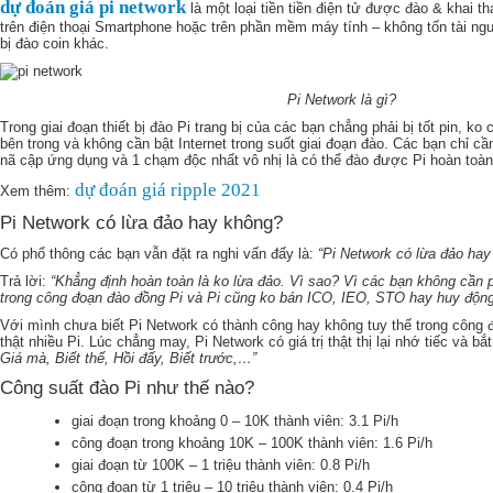
dự đoán giá pi network
là một loại tiền tiền điện tử được đào & khai t
trên điện thoại Smartphone hoặc trên phần mềm máy tính – không tốn tài ngu
bị đào coin khác.
Pi Network là gì?
Trong giai đoạn thiết bị đào Pi trang bị của các bạn chẳng phải bị tốt pin, 
bên trong và không cần bật Internet trong suốt giai đoạn đào. Các bạn chỉ cầ
nã cập ứng dụng và 1 chạm độc nhất vô nhị là có thể đào được Pi hoàn toàn
dự đoán giá ripple 2021
Xem thêm:
Pi Network có lừa đảo hay không?
Có phổ thông các bạn vẫn đặt ra nghi vấn đấy là:
“Pi Network có lừa đảo hay
Trả lời:
“Khẳng định hoàn toàn là ko lừa đảo. Vì sao? Vì các bạn không cần p
trong công đoạn đào đồng Pi và Pi cũng ko bán ICO, IEO, STO hay huy động
Với mình chưa biết Pi Network có thành công hay không tuy thế trong công 
thật nhiều Pi. Lúc chẳng may, Pi Network có giá trị thật thị lại nhớ tiếc và 
Giá mà, Biết thế, Hồi đấy, Biết trước,…”
Công suất đào Pi như thế nào?
giai đoạn trong khoảng 0 – 10K thành viên: 3.1 Pi/h
công đoạn trong khoảng 10K – 100K thành viên: 1.6 Pi/h
giai đoạn từ 100K – 1 triệu thành viên: 0.8 Pi/h
công đoạn từ 1 triệu – 10 triệu thành viên: 0.4 Pi/h