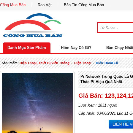
Cổng Mua Bán
Rao Vặt
Bản Tin Cổng Mua Bán
Danh Mục Sản Phẩm
Hôm Nay Có Gì?
Bán Chạy Nhấ
Sản Phẩm:
Điện Thoại, Thiết Bị Viễn Thông
-
Điện Thoại
-
Điện Thoại Cũ
Pi Network Trung Quốc Là G
Thác Pi Hiệu Quả Nhất
Giá Bán: 123,124,1
Lượt Xem: 1831 người
Cập Nhật: 03/06/2021 Lúc 11 G
LIÊN HỆ 