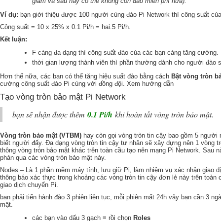
giảm và sau này có thể không còn đào miễn phí nữa).
Ví dụ:
bạn giới thiệu được 100 người cùng đào Pi Network thì công suất của
Công suất = 10 x 25% x 0.1 Pi/h = hai.5 Pi/h.
Kết luận:
F càng đa dạng thì công suất đào của các bạn càng tăng cường.
thời gian lượng thành viên thì phần thường dành cho người đào 
Hơn thế nữa, các bạn có thể tăng hiệu suất đào bằng cách
Bật vòng tròn b
cường công suất đào Pi cùng với đồng đội. Xem hướng dẫn
Tạo vòng tròn bảo mật Pi Network
bạn sẽ nhận được thêm
0.1 Pi/h
khi hoàn tất vòng tròn bảo mật.
Vòng tròn bảo mật (VTBM)
hay còn gọi vòng tròn tin cậy bao gồm 5 người 
biết người đấy. Đa dạng vòng tròn tin cậy tư nhân sẽ xây dựng nên 1 vòng trò
thông vòng tròn bảo mật khác trên toàn cầu tạo nên mạng Pi Network. Sau 
phán qua các vòng tròn bảo mật này.
Nodes – Là 1 phần mềm máy tính, lưu giữ Pi, làm nhiệm vụ xác nhận giao d
thông báo xác thực trong khoảng các vòng tròn tin cậy đơn lẻ này trên toàn
giao dịch chuyển Pi.
bạn phải tiến hành đào 3 phiên liên tục, mỗi phiên mất 24h vậy bạn cần 3 ng
mật.
các bạn vào dấu 3 gạch
≡
rồi chọn
Roles