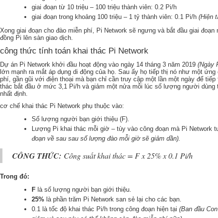
giai đoạn từ 10 triệu – 100 triệu thành viên: 0.2 Pi/h
giai đoạn trong khoảng 100 triệu – 1 tỷ thành viên: 0.1 Pi/h
(Hiện 
Xong giai đoạn cho đào miễn phí, Pi Network sẽ ngưng và bắt đầu giai đoạn
đồng Pi lên sàn giao dịch.
công thức tính toán khai thác Pi Network
Dự án Pi Network khởi đầu hoạt động vào ngày 14 tháng 3 năm 2019
(Ngày P
lớn mạnh ra mắt áp dụng di động của họ. Sau ấy họ tiếp thị nó như một ứng 
phí, gần gũi với điện thoại mà bạn chỉ cần truy cập một lần một ngày để tiếp 
thác bắt đầu ở mức 3,1 Pi/h và giảm một nửa mỗi lúc số lượng người dùng t
nhất định.
cơ chế khai thác Pi Network phụ thuộc vào:
Số lượng người bạn giới thiệu (F).
Lượng Pi khai thác mỗi giờ – tùy vào công đoạn mà Pi Network 
đoạn về sau sau số lượng đào mỗi giờ sẽ giảm dần).
CÔNG THỨC:
Công suất khai thác = F x 25% x 0.1 Pi/h
Trong đó:
F
là số lượng người bạn giới thiệu.
25%
là phần trăm Pi Network san sẻ lại cho các bạn.
0.1 là tốc độ khai thác Pi/h trong công đoạn hiện tại
(Ban đầu Con