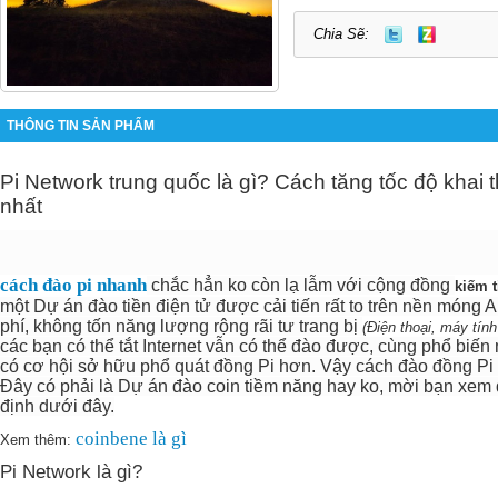
Chia Sẽ:
THÔNG TIN SẢN PHẨM
Pi Network trung quốc là gì? Cách tăng tốc độ khai 
nhất
cách đào pi nhanh
chắc hẳn ko còn lạ lẫm với cộng đồng
kiếm 
một Dự án đào tiền điện tử được cải tiến rất to trên nền móng 
phí, không tốn năng lượng rộng rãi tư trang bị
(Điện thoại, máy tính
các bạn có thể tắt Internet vẫn có thể đào được, cùng phổ biến
có cơ hội sở hữu phổ quát đồng Pi hơn. Vậy cách đào đồng Pi
Đây có phải là Dự án đào coin tiềm năng hay ko, mời bạn xem 
định dưới đây.
coinbene là gì
Xem thêm:
Pi Network là gì?