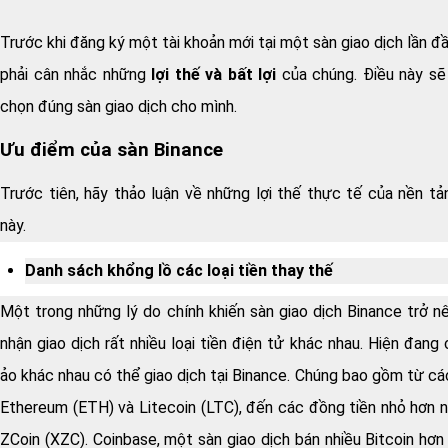
Trước khi đăng ký một tài khoản mới tại một sàn giao dịch lần đầu
phải cân nhắc những 
lợi thế và bất lợi
 của chúng. Điều này sẽ
chọn đúng sàn giao dịch cho mình.
Ưu điểm của sàn Binance 
Trước tiên, hãy thảo luận về những lợi thế thực tế của nền tản
này.  
Danh sách khổng lồ các loại tiền thay thế 
Một trong những lý do chính khiến sàn giao dịch Binance trở nê
nhận giao dịch rất nhiều loại tiền điện tử khác nhau. Hiện đang c
ảo khác nhau có thể giao dịch tại Binance. Chúng bao gồm từ các
Ethereum (ETH) và Litecoin (LTC), đến các đồng tiền nhỏ hơn 
ZCoin (XZC). Coinbase, một sàn giao dịch bán nhiều Bitcoin hơn 