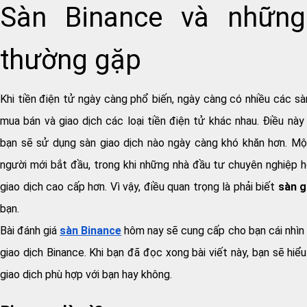
Sàn Binance và những
thường gặp
Khi tiền điện tử ngày càng phổ biến, ngày càng có nhiều các sà
mua bán và giao dịch các loại tiền điện tử khác nhau. Điều này
bạn sẽ sử dụng sàn giao dịch nào ngày càng khó khăn hơn. Mộ
người mới bắt đầu, trong khi những nhà đầu tư chuyên nghiệp h
giao dịch cao cấp hơn. Vì vậy, điều quan trọng là phải biết 
sàn g
bạn.
Bài đánh giá 
sàn Binance
 hôm nay sẽ cung cấp cho bạn cái nhìn
giao dịch Binance. Khi bạn đã đọc xong bài viết này, bạn sẽ hiểu 
giao dịch phù hợp với bạn hay không.