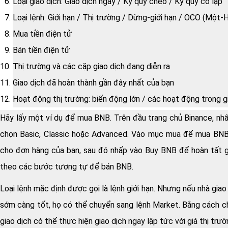
Loại giao dịch: Giao dịch ngay / Ký quỹ chéo / Ký quỹ cô lập 
Loại lệnh: Giới hạn / Thị trường / Dừng-giới hạn / OCO (Một
Mua tiền điện tử 
Bán tiền điện tử 
Thị trường và các cặp giao dịch đang diễn ra 
Giao dịch đã hoàn thành gần đây nhất của bạn 
Hoạt động thị trường: biến động lớn / các hoạt động trong gi
Hãy lấy một ví dụ để mua BNB. Trên đầu trang chủ Binance, nhấ
chọn Basic, Classic hoặc Advanced. Vào mục mua để mua BNB v
cho đơn hàng của bạn, sau đó nhấp vào Buy BNB để hoàn tất gi
theo các bước tương tự để bán BNB. 
Loại lệnh mặc định được gọi là lệnh giới hạn. Nhưng nếu nhà giao
sớm càng tốt, họ có thể chuyển sang lệnh Market. Bằng cách ch
giao dịch có thể thực hiện giao dịch ngay lập tức với giá thị trườn