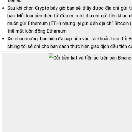
tiền ảo. 
Sau khi chọn Crypto bây giờ bạn sẽ thấy được địa chỉ gửi tiề
bạn. Mỗi loại tiền điện tử đều có một địa chỉ gửi tiền khác n
muốn gửi Ethereum (ETH) nhưng lại gửi đến địa chỉ Bitcoin 
thể mất luôn đồng Ethereum. 
Xin chúc mừng, bạn hiện đã nạp tiền vào tài khoản trao đổi B
chúng tôi sẽ chỉ cho bạn cách thực hiện giao dịch đầu tiên c