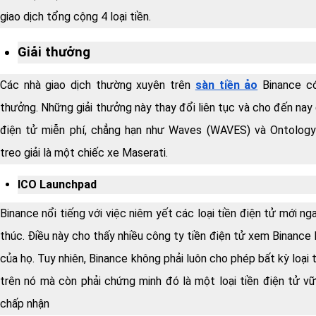
giao dịch tổng cộng 4 loại tiền.
Giải thưởng 
Các nhà giao dịch thường xuyên trên 
sàn tiền ảo
 Binance có
thưởng. Những giải thưởng này thay đổi liên tục và cho đến nay 
điện tử miễn phí, chẳng hạn như Waves (WAVES) và Ontology
treo giải là một chiếc xe Maserati.
ICO Launchpad 
Binance nổi tiếng với việc niêm yết các loại tiền điện tử mới nga
thúc. Điều này cho thấy nhiều công ty tiền điện tử xem Binance là
của họ. Tuy nhiên, Binance không phải luôn cho phép bất kỳ loại t
trên nó mà còn phải chứng minh đó là một loại tiền điện tử vữ
chấp nhận