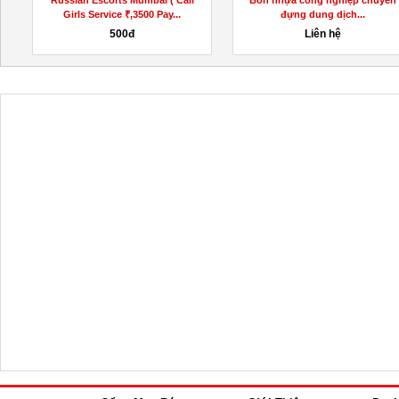
Weight Loss Formula) Instant...
Liên hệ
10đ