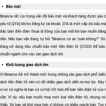
Bảo mật 
Binance rất coi trọng vấn đề bảo mật và khách hàng được yêu cầ
yếu tố (2FA) khi họ đăng ký tài khoản. 2FA là một cấp độ bảo m
đặc biệt đến điện thoại di động của bạn mỗi khi bạn muốn đăng 
tiền. Nếu bạn vẫn đang tự hỏi “Binance có an toàn không?” thì 
đang sử dụng tiêu chuẩn bảo mật tiền điện tử (CCSS) để bảo vệ
chuẩn ngành cho các sàn giao dịch lớn.
Khối lượng giao dịch lớn 
Vì Binance đã trở thành một trong những sàn giao dịch phổ biến
dịch tiền điện tử nên có rất nhiều giao dịch diễn ra mọi lúc. Đây
vì nó có nghĩa là bạn có cơ hội tốt hơn để bán tiền điện tử của m
cần. Ví dụ: nếu bạn muốn mua một loại tiền điện tử, nhưng nó 
thấp, thì bạn sẽ khó mua hơn vì không có nhiều người bán. Tuy n