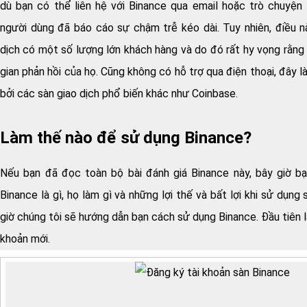
dù bạn có thể liên hệ với Binance qua email hoặc trò chuyện
người dùng đã báo cáo sự chậm trễ kéo dài. Tuy nhiên, điều nà
dịch có một số lượng lớn khách hàng và do đó rất hy vọng rằng B
gian phản hồi của họ. Cũng không có hỗ trợ qua điện thoại, đây 
bởi các sàn giao dịch phổ biến khác như Coinbase.
Làm thế nào để sử dụng Binance? 
Nếu bạn đã đọc toàn bộ bài đánh giá Binance này, bây giờ bạ
Binance là gì, họ làm gì và những lợi thế và bất lợi khi sử dụng 
giờ chúng tôi sẽ hướng dẫn bạn cách sử dụng Binance. Đầu tiên l
khoản mới.