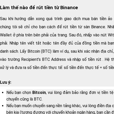
Làm thế nào để rút tiền từ Binance 
Sau khi hướng dẫn xong quá trình giao dịch mua bán tiền ảo 
chúng tôi sẽ chỉ cho bạn cách để rút tiền từ sàn Binance. Nh
Wallet ở phía trên bên phải của trang. Sau đó, nhấp vào nút Wi
phải. Nhập tên viết tắt hoặc tên đầy đủ của đồng tiền mà bạ
danh sách. Lấy Bitcoin (BTC) làm ví dụ, sau khi xác nhận địa chỉ,
vào trường Recipient's BTC Address và nhập số tiền rút . Hệ th
xử lý và đưa ra số tiền đến thực tế: số tiền đến thực tế = số tiền
Lưu ý:
Nếu bạn chọn 
Bitcoin
, vui lòng đảm bảo rằng đơn vị tiền tệ
chuyển cũng là BTC. 
Nếu bạn muốn chuyển sang nền tảng khác, vui lòng điền địa c
bên kia (tương đương với chuyển khoản ngân hàng, bạn cần đi