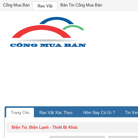
Cổng Mua Bán
Bản Tin Cổng Mua Bán
Rao Vặt
Trang Chủ
Rao Vặt Xác Thực
Hôm Nay Có Gì ?
Tin Xe
Điện Tử, Điện Lạnh
-
Thiết Bị Khác