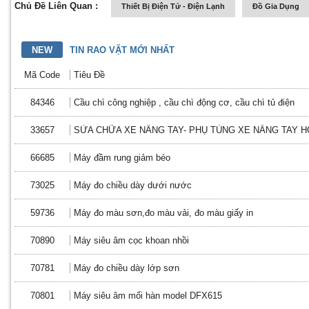
Chủ Đề Liên Quan :
Thiết Bị Điện Tử - Điện Lạnh
Đồ Gia Dụng
NEW
TIN RAO VẶT MỚI NHẤT
Mã Code
Tiêu Đề
84346
Cầu chì công nghiệp , cầu chì động cơ, cầu chì tủ điện
33657
SỬA CHỮA XE NÂNG TAY- PHỤ TÙNG XE NÂNG TAY 
66685
Máy đầm rung giảm béo
73025
Máy đo chiều dày dưới nước
59736
Máy đo màu sơn,đo màu vải, đo màu giấy in
70890
Máy siêu âm cọc khoan nhồi
70781
Máy đo chiều dày lớp sơn
70801
Máy siêu âm mối hàn model DFX615