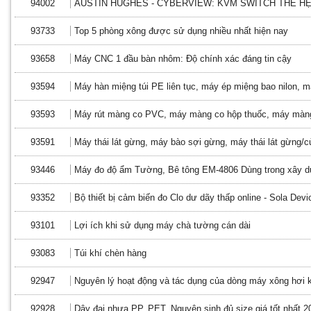
94002
AUSTIN HUGHES - CYBERVIEW: KVM SWITCH THẾ H
93733
Top 5 phòng xông được sử dụng nhiều nhất hiện nay
93658
Máy CNC 1 đầu bàn nhôm: Độ chính xác đáng tin cậy
93594
Máy hàn miệng túi PE liên tục, máy ép miệng bao nilon, m
93593
Máy rút màng co PVC, máy màng co hộp thuốc, máy màng
93591
Máy thái lát gừng, máy bào sợi gừng, máy thái lát gừng/củ
93446
Máy đo độ ẩm Tường, Bê tông EM-4806 Dùng trong xây 
93352
Bộ thiết bị cảm biến đo Clo dư dãy thấp online - Sola Devi
93101
Lợi ích khi sử dụng máy chà tường cán dài
93083
Túi khí chèn hàng
92947
Nguyên lý hoạt động và tác dụng của dòng máy xông hơi 
92928
Dây đai nhựa PP, PET, Nguyên sinh đủ size giá tốt nhất 2