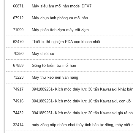
66871
Máy siêu âm mối hàn model DFX7
67912
Máy chụp ảnh phóng xạ mối hàn
71099
Máy phân tích đạm máy cất đạm
62470
Thiết bị thí nghiệm PDA cọc khoan nhồi
70350
Máy chiết xơ
67959
Gông từ kiểm tra mối hàn
73223
Máy thử kéo nén vạn năng
74917
0941889251- Kích móc thủy lực 30 tấn Kawasaki Nhật bản 
74916
0941889251- Kích móc thủy lực 10 tấn Kawasaki, con đội
74432
0941889251- Kích móc thủy lực 20 tấn Kawasaki giá rẻ nh
32414
máy đóng nắp nhôm chai thủy tinh bán tự động, máy xiết 