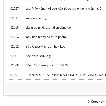
92927
Loại Máy xông hơi ướt nào được ưa chuộng hiện nay?
92811
Van công nghiệp
92655
Màng co nhiệt cách điện đóng gói
92654
máy bọc màng co thực phẩm
92632
Sửa Chữa Máy Ép Thủy Lực
92607
Béc phun sơn là gì
92508
Đèn năng lượng mặt trời 300W
91997
PHÂN PHỐI GIẢI PHÁP MÀN HÌNH GHÉP - VIDEO WAL
© Copyright