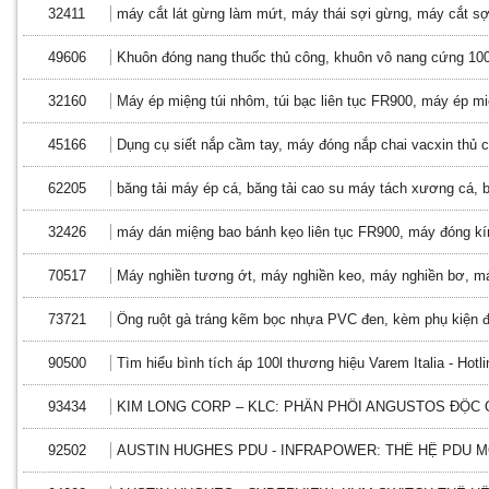
32411
máy cắt lát gừng làm mứt, máy thái sợi gừng, máy cắt sợ
49606
Khuôn đóng nang thuốc thủ công, khuôn vô nang cứng 100
32160
Máy ép miệng túi nhôm, túi bạc liên tục FR900, máy ép miệ
45166
Dụng cụ siết nắp cầm tay, máy đóng nắp chai vacxin thủ c
62205
băng tải máy ép cá, băng tải cao su máy tách xương cá, b
32426
máy dán miệng bao bánh kẹo liên tục FR900, máy đóng kín
70517
Máy nghiền tương ớt, máy nghiền keo, máy nghiền bơ, máy
73721
Ống ruột gà tráng kẽm bọc nhựa PVC đen, kèm phụ kiện đ
90500
Tìm hiểu bình tích áp 100l thương hiệu Varem Italia - Hotl
93434
KIM LONG CORP – KLC: PHÂN PHỐI ANGUSTOS ĐỘC 
92502
AUSTIN HUGHES PDU - INFRAPOWER: THẾ HỆ PDU 